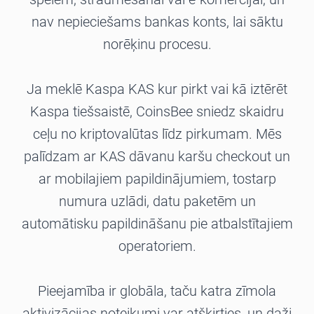
nav nepieciešams bankas konts, lai sāktu
norēķinu procesu.
Ja meklē Kaspa KAS kur pirkt vai kā iztērēt
Kaspa tiešsaistē, CoinsBee sniedz skaidru
ceļu no kriptovalūtas līdz pirkumam. Mēs
palīdzam ar KAS dāvanu karšu checkout un
ar mobilajiem papildinājumiem, tostarp
numura uzlādi, datu paketēm un
automātisku papildināšanu pie atbalstītajiem
operatoriem.
Pieejamība ir globāla, taču katra zīmola
aktivizācijas noteikumi var atšķirties, un daži