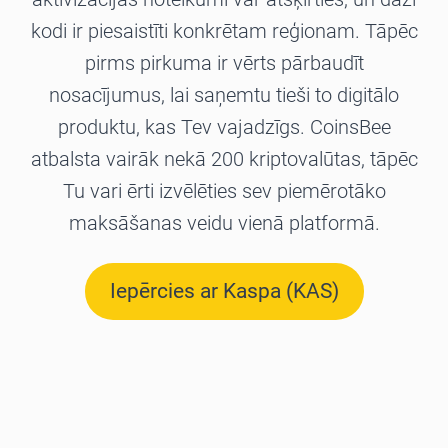
kodi ir piesaistīti konkrētam reģionam. Tāpēc
pirms pirkuma ir vērts pārbaudīt
nosacījumus, lai saņemtu tieši to digitālo
produktu, kas Tev vajadzīgs. CoinsBee
atbalsta vairāk nekā 200 kriptovalūtas, tāpēc
Tu vari ērti izvēlēties sev piemērotāko
maksāšanas veidu vienā platformā.
Iepērcies ar Kaspa (KAS)