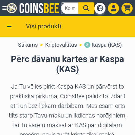
Visi produkti
Sākums
Kriptovalūtas
Kaspa (KAS)
Pērc dāvanu kartes ar Kaspa
(KAS)
Ja Tu vēlies pirkt Kaspa KAS un pārvērst to
praktiskā pirkumā, CoinsBee palīdz to izdarīt
ātri un bez liekām darbībām. Mēs esam ērts
tilts starp Tavu maku un ikdienas norēķiniem,
lai Tu varētu maksāt ar KAS par digitālām
precēm, nevis turēt kripto tikai makā.