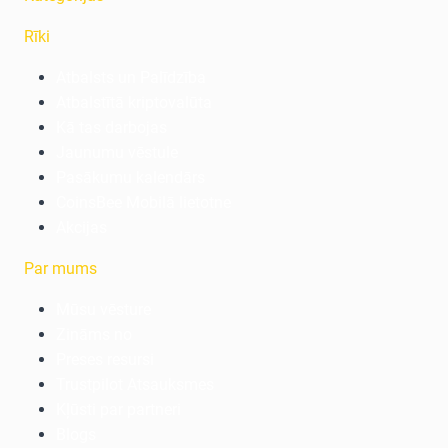
Rīki
Atbalsts un Palīdzība
Atbalstītā kriptovalūta
Kā tas darbojas
Jaunumu vēstule
Pasākumu kalendārs
CoinsBee Mobilā lietotne
Akcijas
Par mums
Mūsu vēsture
Zināms no
Preses resursi
Trustpilot Atsauksmes
Kļūsti par partneri
Blogs