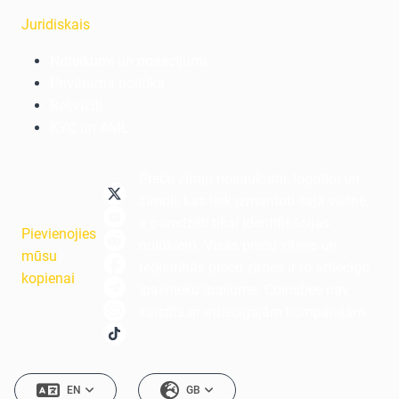
Juridiskais
Noteikumi un nosacījumi
Privātuma politika
Rekvizīti
KYC un AML
Preču zīmju nosaukumi, logotipi un
zīmoli, kas tiek izmantoti šajā vietnē,
ir paredzēti tikai identifikācijas
Pievienojies
nolūkiem. Visas preču zīmes un
mūsu
reģistrētās preču zīmes ir to attiecīgo
kopienai
īpašnieku īpašums. Coinsbee nav
saistīts ar attiecīgajām kompānijām.
EN
GB