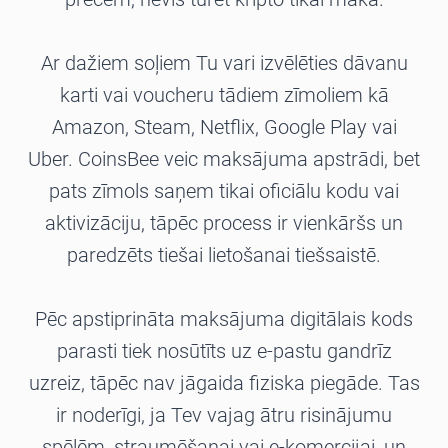
Ar dažiem soļiem Tu vari izvēlēties dāvanu
karti vai voucheru tādiem zīmoliem kā
Amazon, Steam, Netflix, Google Play vai
Uber. CoinsBee veic maksājuma apstrādi, bet
pats zīmols saņem tikai oficiālu kodu vai
aktivizāciju, tāpēc process ir vienkāršs un
paredzēts tiešai lietošanai tiešsaistē.
Pēc apstiprināta maksājuma digitālais kods
parasti tiek nosūtīts uz e-pastu gandrīz
uzreiz, tāpēc nav jāgaida fiziska piegāde. Tas
ir noderīgi, ja Tev vajag ātru risinājumu
spēlēm, straumēšanai vai e-komercijai, un