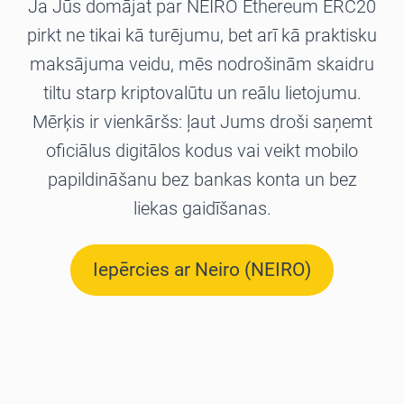
Ja Jūs domājat par NEIRO Ethereum ERC20
pirkt ne tikai kā turējumu, bet arī kā praktisku
maksājuma veidu, mēs nodrošinām skaidru
tiltu starp kriptovalūtu un reālu lietojumu.
Mērķis ir vienkāršs: ļaut Jums droši saņemt
oficiālus digitālos kodus vai veikt mobilo
papildināšanu bez bankas konta un bez
liekas gaidīšanas.
Iepērcies ar Neiro (NEIRO)