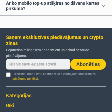
Ar ko mobilo top-up atšķiras no dāvanu kartes
pirkuma?
Saņem ekskluzīvas piedāvājumus un crypto
ziņas
Pojunction milzīgajiem abonentiem un nekad nezaudē
piedāvājumu.
Abonēties
Es piekrītu manu datu apstrādei un piekrītu jaunumu vēstules
privātuma politikai
.
Kategorijas
Rīki