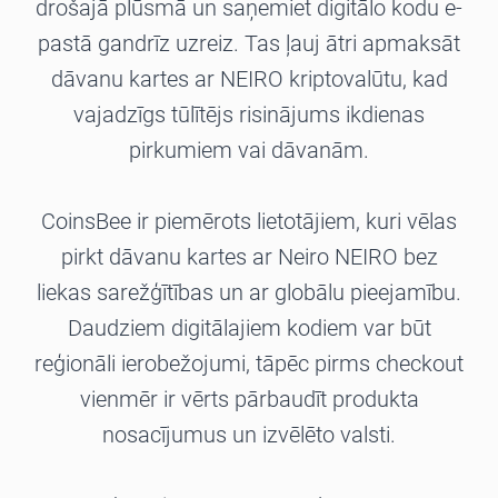
drošajā plūsmā un saņemiet digitālo kodu e-
pastā gandrīz uzreiz. Tas ļauj ātri apmaksāt
dāvanu kartes ar NEIRO kriptovalūtu, kad
vajadzīgs tūlītējs risinājums ikdienas
pirkumiem vai dāvanām.
CoinsBee ir piemērots lietotājiem, kuri vēlas
pirkt dāvanu kartes ar Neiro NEIRO bez
liekas sarežģītības un ar globālu pieejamību.
Daudziem digitālajiem kodiem var būt
reģionāli ierobežojumi, tāpēc pirms checkout
vienmēr ir vērts pārbaudīt produkta
nosacījumus un izvēlēto valsti.