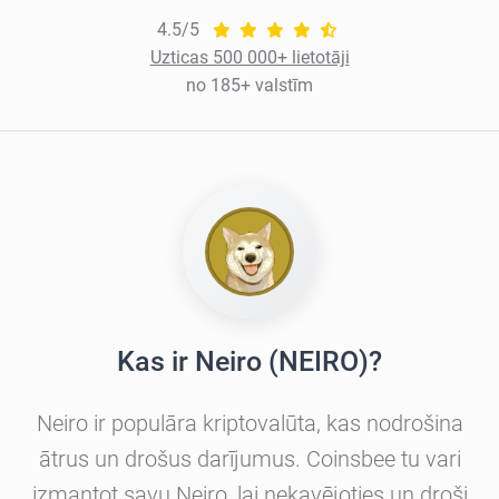
4.5/5
Uzticas 500 000+ lietotāji
no 185+ valstīm
Kas ir Neiro (NEIRO)?
Neiro ir populāra kriptovalūta, kas nodrošina
ātrus un drošus darījumus. Coinsbee tu vari
izmantot savu Neiro, lai nekavējoties un droši