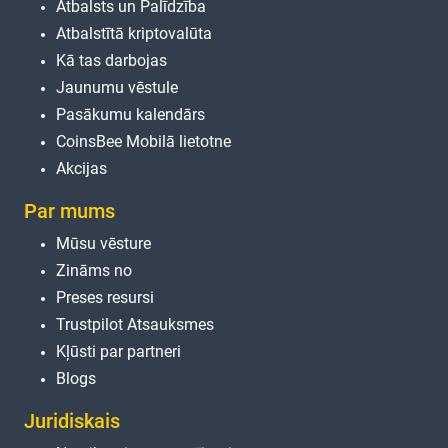
Atbalsts un Palīdzība
Atbalstītā kriptovalūta
Kā tas darbojas
Jaunumu vēstule
Pasākumu kalendārs
CoinsBee Mobilā lietotne
Akcijas
Par mums
Mūsu vēsture
Zināms no
Preses resursi
Trustpilot Atsauksmes
Kļūsti par partneri
Blogs
Juridiskais