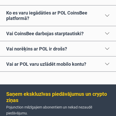
Ko es varu iegādāties ar POL CoinsBee
platformā?
Vai CoinsBee darbojas starptautiski?
Vai norēķins ar POL ir drošs?
Vai ar POL varu uzlādēt mobilo kontu?
Saņem ekskluzīvas piedāvājumus un crypto
ziņas
Pojunction milzīgajiem abonentiem un nekad nezaudē
piedāvājumu.