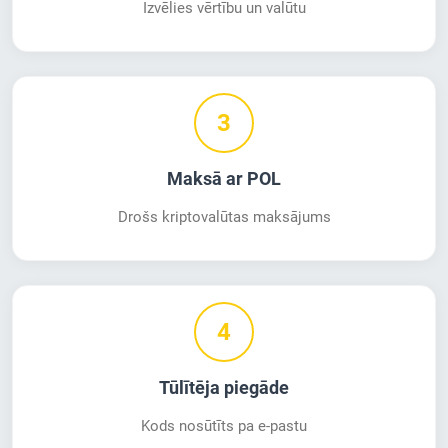
Izvēlies vērtību un valūtu
3
Maksā ar POL
Drošs kriptovalūtas maksājums
4
Tūlītēja piegāde
Kods nosūtīts pa e-pastu