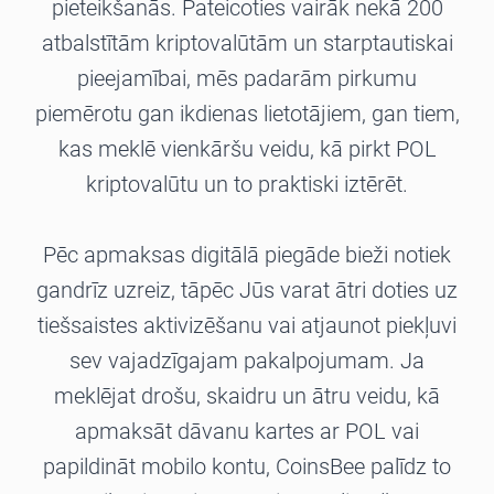
pieteikšanās. Pateicoties vairāk nekā 200
atbalstītām kriptovalūtām un starptautiskai
pieejamībai, mēs padarām pirkumu
piemērotu gan ikdienas lietotājiem, gan tiem,
kas meklē vienkāršu veidu, kā pirkt POL
kriptovalūtu un to praktiski iztērēt.
Pēc apmaksas digitālā piegāde bieži notiek
gandrīz uzreiz, tāpēc Jūs varat ātri doties uz
tiešsaistes aktivizēšanu vai atjaunot piekļuvi
sev vajadzīgajam pakalpojumam. Ja
meklējat drošu, skaidru un ātru veidu, kā
apmaksāt dāvanu kartes ar POL vai
papildināt mobilo kontu, CoinsBee palīdz to