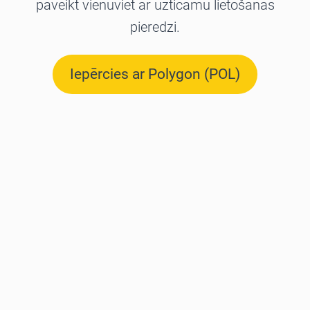
paveikt vienuviet ar uzticamu lietošanas
pieredzi.
Iepērcies ar Polygon (POL)