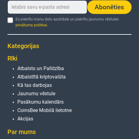
Abonēties
Es piekrītu manu datu apstrādei un piekrītu jaunumu vēstules
privātuma politikai
.
Kategorijas
Rīki
Atbalsts un Palīdzība
Atbalstītā kriptovalūta
Kā tas darbojas
Jaunumu vēstule
Pasākumu kalendārs
CoinsBee Mobilā lietotne
Akcijas
Par mums