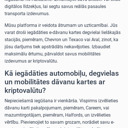
digitālos līdzekļus, lai segtu savus reālās pasaules
transporta izdevumus.
Mūsu platforma ir veidota ātrumam un uzticamībai. Jūs
varat droši iegādāties e-dāvanu kartes degvielai lielākajās
stacijās, piemēram,
Chevron un Texaco
vai
Aral
, zinot, ka
jūsu darījums tiek apstrādāts nekavējoties. Izbaudiet
maksimālu ērtumu, pārvaldot savus mobilitātes
izdevumus ar kriptovalūtu.
Kā iegādāties automobiļu, degvielas
un mobilitātes dāvanu kartes ar
kriptovalūtu?
Nepieciešamā iegūšana ir vienkārša. Vispirms izvēlieties
dāvanu karti pakalpojumam, piemēram,
Careem
, vai
mazumtirgotājam, piemēram,
Halfords
, un izvēlieties
vērtību. Pievienojiet to savam grozam, norādiet savu e-