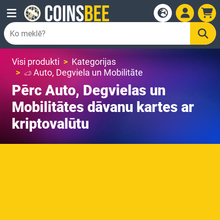
Visi produkti
Kategorijas
Auto, Degviela un Mobilitāte
Pērc Auto, Degvielas un
Mobilitātes dāvanu kartes ar
kriptovalūtu