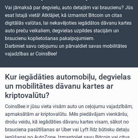
Vai jāmaksā par degvielu, auto detaļām vai braucienu? Jūs
esat īstajā vietā! Atklājiet, kā izmantot Bitcoin un citas
digitālās valūtas, lai nekavējoties iegādātos dāvanu kartes
auto preču veikaliem, degvielas uzpildes stacijām un
braucienu koplietošanas pakalpojumiem.
Darbiniet savu ceļojumu un pārvaldiet savas mobilitātes
vajadzības ar CoinsBee!
Kur iegādāties automobiļu, degvielas
un mobilitātes dāvanu kartes ar
kriptovalūtu?
CoinsBee ir jūsu vieta visām auto un ceļojumu vajadzībām,
apmaksātām ar kriptovalūtu. Mēs piedāvājam vienkāršu,
drošu veidu, kā iegādāties dāvanu kartes visam, sākot no
brauciena pasūtīšanas ar
Uber
vai
Lyft
līdz būtisku detaļu
iegūšanai no
AutoZone
. Izmantojiet savu Bitcoin vai citus