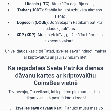
Litecoin (LTC)
: Ātrs kā īru dejotāja solis;
Tether (USDT)
: Stabila kā labi uzbūvēta akmens
siena;
Dogecoin (DOGE)
: Jo Svētajam Patrikam patiktu
nedaudz jautrības;
XRP (XRP)
: Ātrs un efektīvs, gluži kā īru bārmenis
aizņemtā vakarā.
Un vēl daudz kas cits! Tātad, izvēlies savu “indīgo”, maksā
ar kriptovalūtu un ļauj svinībām ritēt!
Kā iegādāties Svētā Patrika dienas
dāvanu kartes ar kriptovalūtu
CoinsBee vietnē
Tev nevajag īru veiksmi, lai iepirktos pie mums – tas ir
tikpat viegli kā pasūtīt kārtu krogā!
Izvēlies savu dāvanu karti:
Pārlūko mūsu masīvo