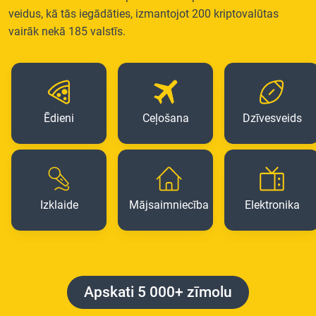
veidus, kā tās iegādāties, izmantojot 200 kriptovalūtas
vairāk nekā 185 valstīs.
Ēdieni
Ceļošana
Dzīvesveids
Izklaide
Mājsaimniecība
Elektronika
Apskati 5 000+ zīmolu