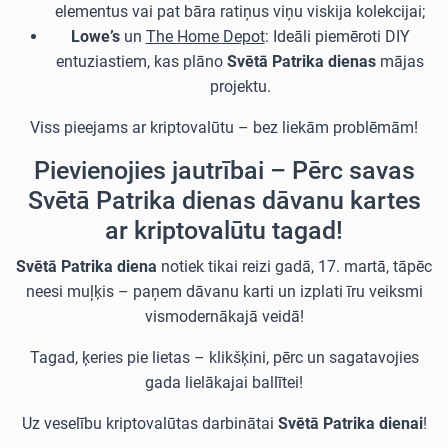
elementus vai pat bāra ratiņus viņu viskija kolekcijai;
Lowe’s
un
The Home Depot
: Ideāli piemēroti DIY
entuziastiem, kas plāno
Svētā Patrika dienas
mājas
projektu.
Viss pieejams ar kriptovalūtu – bez liekām problēmām!
Pievienojies jautrībai – Pērc savas
Svētā Patrika dienas dāvanu kartes
ar kriptovalūtu tagad!
Svētā Patrika diena
notiek tikai reizi gadā, 17. martā, tāpēc
neesi muļķis – paņem dāvanu karti un izplati īru veiksmi
vismodernākajā veidā!
Tagad, ķeries pie lietas – klikšķini, pērc un sagatavojies
gada lielākajai ballītei!
Uz veselību kriptovalūtas darbinātai
Svētā Patrika dienai
!