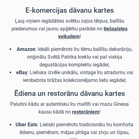
E-komercijas dāvanu kartes
Ļauj viņiem iegādāties svētku zaļos tērpus, ballīšu
piederumus vai jaunu apģērbu parādei no
tiešsaistes
veikaliem
!
Amazon
: Ideāli piemērots īru tēmu ballīšu dekorāciju,
oriģinālu Svētā Patrika kreklu vai pat viskija
degustācijas komplektu iegādei;
eBay
: Lieliska izvēle unikālu, vintage īru atradumu vai
ierobežota tirāžas kolekcionējamo lietu iegādei;
Ēdiena un restorānu dāvanu kartes
Palutini kādu ar autentisku īru maltīti vai mazu Ginesa
kausu kādā no
restorāniem
!
Uber Eats
: Lieliski piemērots tradicionālu īru komforta
ēdienu, piemēram, mājas pīrāga vai zivju un čipsu,