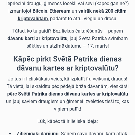
Iepriecini draugu, ģimenes locekli vai sevi (kāpēc gan ne?)
izmantojot
Bitcoin
,
Ethereum
un
vairāk nekā 200 citām
kriptovalūtām
, padarot to ātru, vieglu un drošu.
Tātad, ko tu gaidi? Bez liekas čakarēšanās – paņem
dāvanu karti ar kriptovalūtu
, ļauj Svētā Patrika svinībām
sākties un atzīmē datumu – 17. marts!
Kāpēc pirkt Svētā Patrika dienas
dāvanu kartes ar kriptovalūtu?
Jo tas ir lieliskākais veids, kā izplatīt īru veiksmi, draugs!
Tā vietā, lai skraidītu pēc pēdējā brīža dāvanām, vienkārši
pērc Svētā Patrika dienas dāvanu kartes ar kriptovalūtu
un ļauj saviem draugiem un ģimenei izvēlēties tieši to, kas
viņiem patīk!
Lūk, kāpēc tā ir lieliska ideja:
Zibenīgāki darījumi
:
Saņem savu dāvanu karti
ātrāk,