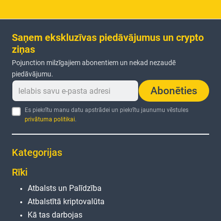
Saņem ekskluzīvas piedāvājumus un crypto
ziņas
Pojunction milzīgajiem abonentiem un nekad nezaudē
piedāvājumu.
Abonēties
Es piekrītu manu datu apstrādei un piekrītu jaunumu vēstules
privātuma politikai
.
Kategorijas
Rīki
Atbalsts un Palīdzība
Atbalstītā kriptovalūta
Kā tas darbojas