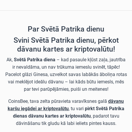
Par Svētā Patrika dienu
Svini Svētā Patrika dienu, pērkot
dāvanu kartes ar kriptovalūtu!
Ak,
Svētā Patrika diena
– kad pasaule kļūst zaļa, jautrība
ir nevaldāma, un nav trūkuma iemeslu svinēt, tāpēc!
Pacelot glāzi Ginesa, uzvelkot savas labākās āboliņa rotas
vai meklējot ideālu dāvanu – lai kāds būtu iemesls, mēs
par tevi parūpējāmies, puiši un meitenes!
CoinsBee, tava zelta pūravieta varavīksnes galā
dāvanu
karšu iegādei ar kriptovalūtu
, tu vari
pirkt Svētā Patrika
dienas dāvanu kartes ar kriptovalūtu
, padarot tavu
dāvināšanu tik gludu kā labi ieliets pintes kauss.