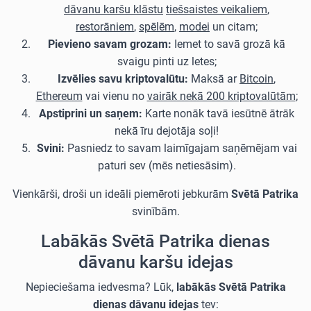
dāvanu karšu klāstu
tiešsaistes veikaliem
,
restorāniem
,
spēlēm
,
modei
un citam;
Pievieno savam grozam:
Iemet to savā grozā kā
svaigu pinti uz letes;
Izvēlies savu kriptovalūtu:
Maksā ar
Bitcoin
,
Ethereum
vai vienu no
vairāk nekā 200 kriptovalūtām
;
Apstiprini un saņem:
Karte nonāk tavā iesūtnē ātrāk
nekā īru dejotāja soļi!
Svini:
Pasniedz to savam laimīgajam saņēmējam vai
paturi sev (mēs netiesāsim).
Vienkārši, droši un ideāli piemēroti jebkurām
Svētā Patrika
svinībām.
Labākās Svētā Patrika dienas
dāvanu karšu idejas
Nepieciešama iedvesma? Lūk,
labākās Svētā Patrika
dienas dāvanu idejas
tev: