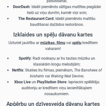
pasūtīšanai;
DoorDash
: Ideāli piemērots sātīgas maltītes piegādei
tieši uz viņu durvīm, kamēr viņi svin;
The Restaurant Card
: Ideāli piemērots maltīšu
baudīšanai dažādos restorānos.
Izklaides un spēļu dāvanu kartes
Uzturiet jautrību ar
mūzikas, filmu
vai
spēļu
kredītiem
vakaram!
Spotify
: Radi noskaņu ar īru tautas mūziku un
klasiskām krogu melodijām;
Netflix
: Skaties īru filmas, piemēram,
The Banshees of
Inisherin
vai
Waking Ned Devine
;
Xbox Live
un
PlayStation Store
: Iepriecini spēlētāju
auditoriju ar kredītiem viņu iecienītākajiem
nosaukumiem.
Apģērbu un dzīvesveida dāvanu kartes