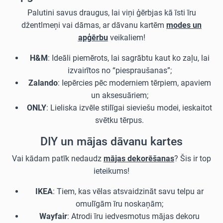
Palutini savus draugus, lai viņi ģērbjas kā īsti īru
džentlmeņi vai dāmas, ar dāvanu kartēm
modes un
apģērbu
veikaliem!
H&M
: Ideāli piemērots, lai sagrābtu kaut ko zaļu, lai
izvairītos no “piespraušanas”;
Zalando
: Iepērcies pēc moderniem tērpiem, apaviem
un aksesuāriem;
ONLY
: Lieliska izvēle stilīgai sieviešu modei, ieskaitot
svētku tērpus.
DIY un mājas dāvanu kartes
Vai kādam patīk nedaudz
mājas dekorēšanas
? Šis ir top
ieteikums!
IKEA
: Tiem, kas vēlas atsvaidzināt savu telpu ar
omulīgām īru noskaņām;
Wayfair
: Atrodi īru iedvesmotus mājas dekoru