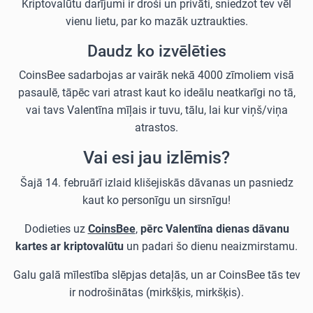
Kriptovalūtu darījumi ir droši un privāti, sniedzot tev vēl
vienu lietu, par ko mazāk uztraukties.
Daudz ko izvēlēties
CoinsBee sadarbojas ar vairāk nekā 4000 zīmoliem visā
pasaulē, tāpēc vari atrast kaut ko ideālu neatkarīgi no tā,
vai tavs Valentīna mīļais ir tuvu, tālu, lai kur viņš/viņa
atrastos.
Vai esi jau izlēmis?
Šajā 14. februārī izlaid klišejiskās dāvanas un pasniedz
kaut ko personīgu un sirsnīgu!
Dodieties uz
CoinsBee
,
pērc Valentīna dienas dāvanu
kartes ar kriptovalūtu
un padari šo dienu neaizmirstamu.
Galu galā mīlestība slēpjas detaļās, un ar CoinsBee tās tev
ir nodrošinātas (mirkšķis, mirkšķis).