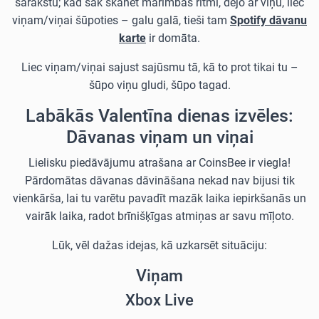
sarakstu; kad sāk skanēt marimbas ritmi, dejo ar viņu, liec
viņam/viņai šūpoties – galu galā, tieši tam
Spotify dāvanu
karte
ir domāta.
Liec viņam/viņai sajust sajūsmu tā, kā to prot tikai tu –
šūpo viņu gludi, šūpo tagad.
Labākās Valentīna dienas izvēles:
Dāvanas viņam un viņai
Lielisku piedāvājumu atrašana ar CoinsBee ir viegla!
Pārdomātas dāvanas dāvināšana nekad nav bijusi tik
vienkārša, lai tu varētu pavadīt mazāk laika iepirkšanās un
vairāk laika, radot brīnišķīgas atmiņas ar savu mīļoto.
Lūk, vēl dažas idejas, kā uzkarsēt situāciju:
Viņam
Xbox Live