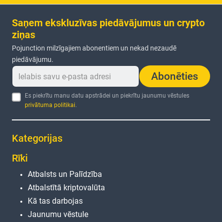
Saņem ekskluzīvas piedāvājumus un crypto
ziņas
Pojunction milzīgajiem abonentiem un nekad nezaudē
piedāvājumu.
Abonēties
Es piekrītu manu datu apstrādei un piekrītu jaunumu vēstules
privātuma politikai
.
Kategorijas
Rīki
Atbalsts un Palīdzība
Atbalstītā kriptovalūta
Kā tas darbojas
Jaunumu vēstule