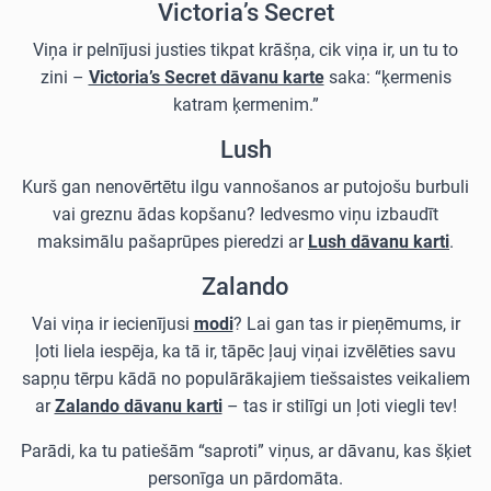
Victoria’s Secret
Viņa ir pelnījusi justies tikpat krāšņa, cik viņa ir, un tu to
zini –
Victoria’s Secret dāvanu karte
saka: “ķermenis
katram ķermenim.”
Lush
Kurš gan nenovērtētu ilgu vannošanos ar putojošu burbuli
vai greznu ādas kopšanu? Iedvesmo viņu izbaudīt
maksimālu pašaprūpes pieredzi ar
Lush dāvanu karti
.
Zalando
Vai viņa ir iecienījusi
modi
? Lai gan tas ir pieņēmums, ir
ļoti liela iespēja, ka tā ir, tāpēc ļauj viņai izvēlēties savu
sapņu tērpu kādā no populārākajiem tiešsaistes veikaliem
ar
Zalando dāvanu karti
– tas ir stilīgi un ļoti viegli tev!
Parādi, ka tu patiešām “saproti” viņus, ar dāvanu, kas šķiet
personīga un pārdomāta.