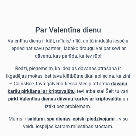
Par Valentīna dienu
Valentīna diena ir klāt, mīļais/mīļā, un tā ir ideāla iespēja
iepriecināt savu partneri, labāko draugu vai pat sevi ar
dāvanu, kas parāda, ka tev rūp!
Redzi, pieņemsim, ka ideālas dāvanas atrašana ir
ikgadējas mokas, bet tava klātbūtne tikai apliecina, ka zini
– CoinsBee, tava galvenā tiešsaistes platforma
dāvanu
karšu pirkšanai ar kriptovalūtu
, tevi atbalsta! Šeit tu vari
pirkt Valentīna dienas dāvanu kartes ar kriptovalūtu
un
iztikt bez problēmām.
Mums ir
saldumi
,
spa dienas
,
episki piedzīvojumi
… visu
veidu iespējas katram mīlestības stāstam.