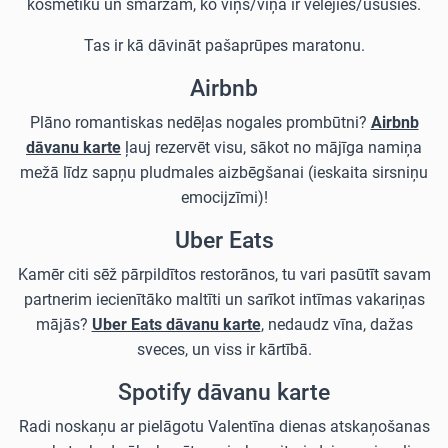
kosmētiku un smaržām, ko viņš/viņa ir vēlējies/ušusies.
Tas ir kā dāvināt pašaprūpes maratonu.
Airbnb
Plāno romantiskas nedēļas nogales prombūtni?
Airbnb
dāvanu karte
ļauj rezervēt visu, sākot no mājīga namiņa
mežā līdz sapņu pludmales aizbēgšanai (ieskaita sirsniņu
emocijzīmi)!
Uber Eats
Kamēr citi sēž pārpildītos restorānos, tu vari pasūtīt savam
partnerim iecienītāko maltīti un sarīkot intīmas vakariņas
mājās?
Uber Eats dāvanu karte
, nedaudz vīna, dažas
sveces, un viss ir kārtībā.
Spotify dāvanu karte
Radi noskaņu ar pielāgotu Valentīna dienas atskaņošanas