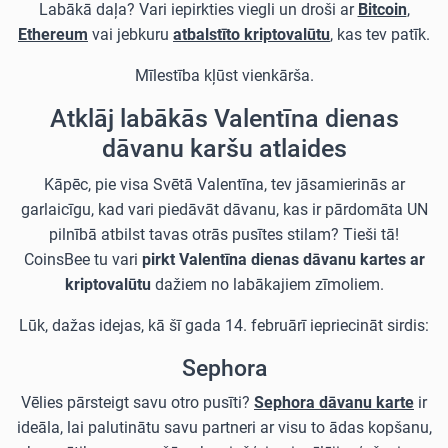
Labākā daļa? Vari iepirkties viegli un droši ar
Bitcoin
,
Ethereum
vai jebkuru
atbalstīto kriptovalūtu
, kas tev patīk.
Mīlestība kļūst vienkārša.
Atklāj labākās Valentīna dienas
dāvanu karšu atlaides
Kāpēc, pie visa Svētā Valentīna, tev jāsamierinās ar
garlaicīgu, kad vari piedāvāt dāvanu, kas ir pārdomāta UN
pilnībā atbilst tavas otrās pusītes stilam? Tieši tā!
CoinsBee tu vari
pirkt Valentīna dienas dāvanu kartes ar
kriptovalūtu
dažiem no labākajiem zīmoliem.
Lūk, dažas idejas, kā šī gada 14. februārī iepriecināt sirdis:
Sephora
Vēlies pārsteigt savu otro pusīti?
Sephora dāvanu karte
ir
ideāla, lai palutinātu savu partneri ar visu to ādas kopšanu,