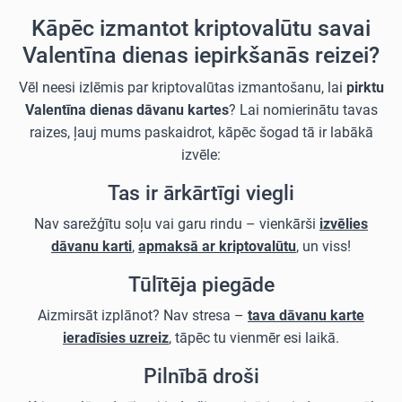
Kāpēc izmantot kriptovalūtu savai
Valentīna dienas iepirkšanās reizei?
Vēl neesi izlēmis par kriptovalūtas izmantošanu, lai
pirktu
Valentīna dienas dāvanu kartes
? Lai nomierinātu tavas
raizes, ļauj mums paskaidrot, kāpēc šogad tā ir labākā
izvēle:
Tas ir ārkārtīgi viegli
Nav sarežģītu soļu vai garu rindu – vienkārši
izvēlies
dāvanu karti
,
apmaksā ar kriptovalūtu
, un viss!
Tūlītēja piegāde
Aizmirsāt izplānot? Nav stresa –
tava dāvanu karte
ieradīsies uzreiz
, tāpēc tu vienmēr esi laikā.
Pilnībā droši