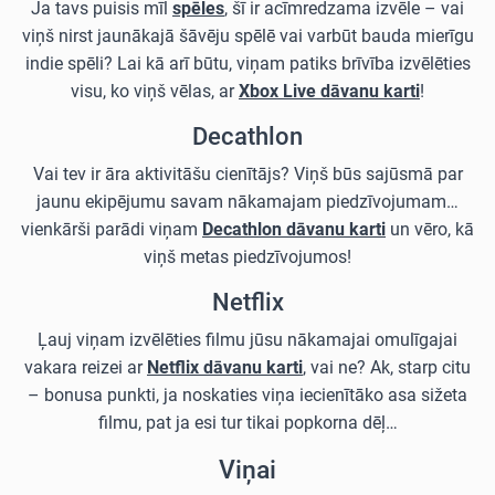
Ja tavs puisis mīl
spēles
, šī ir acīmredzama izvēle – vai
viņš nirst jaunākajā šāvēju spēlē vai varbūt bauda mierīgu
indie spēli? Lai kā arī būtu, viņam patiks brīvība izvēlēties
visu, ko viņš vēlas, ar
Xbox Live dāvanu karti
!
Decathlon
Vai tev ir āra aktivitāšu cienītājs? Viņš būs sajūsmā par
jaunu ekipējumu savam nākamajam piedzīvojumam…
vienkārši parādi viņam
Decathlon dāvanu karti
un vēro, kā
viņš metas piedzīvojumos!
Netflix
Ļauj viņam izvēlēties filmu jūsu nākamajai omulīgajai
vakara reizei ar
Netflix dāvanu karti
, vai ne? Ak, starp citu
– bonusa punkti, ja noskaties viņa iecienītāko asa sižeta
filmu, pat ja esi tur tikai popkorna dēļ…
Viņai