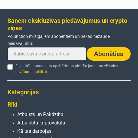
Saņem ekskluzīvas piedāvājumus un crypto
ziņas
Pojunction milzīgajiem abonentiem un nekad nezaudē
piedāvājumu.
Abonēties
Es piekrītu manu datu apstrādei un piekrītu jaunumu vēstules
privātuma politikai
.
Kategorijas
Rīki
Atbalsts un Palīdzība
Atbalstītā kriptovalūta
Kā tas darbojas