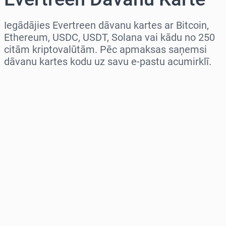
Iegādājies Evertreen dāvanu kartes ar Bitcoin,
Ethereum, USDC, USDT, Solana vai kādu no 250
citām kriptovalūtām. Pēc apmaksas saņemsi
dāvanu kartes kodu uz savu e-pastu acumirklī.
Izvēlieties reģionu
Izvēlies summu
Aptuvenā cena
Pērc tagad