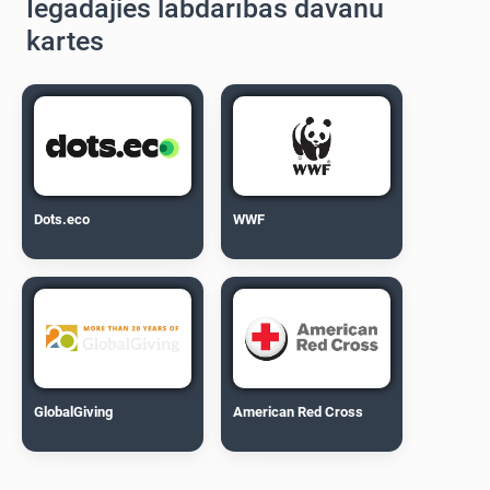
Iegādājies labdarības dāvanu
kartes
Dots.eco
WWF
GlobalGiving
American Red Cross