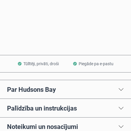
Pērc tagad
Pievienot grozam
Tūlītēji, privāti, droši
Piegāde pa e-pastu
Par Hudsons Bay
Palīdzība un instrukcijas
Noteikumi un nosacījumi