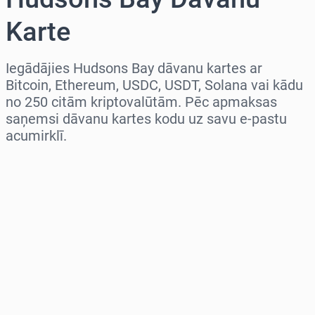
Karte
Iegādājies Hudsons Bay dāvanu kartes ar
Bitcoin, Ethereum, USDC, USDT, Solana vai kādu
no 250 citām kriptovalūtām. Pēc apmaksas
saņemsi dāvanu kartes kodu uz savu e-pastu
acumirklī.
Izvēlieties reģionu
Izvēlies summu
Aptuvenā cena