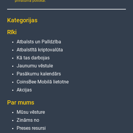
privātuma politikai
.
Kategorijas
Rīki
Atbalsts un Palīdzība
Atbalstītā kriptovalūta
Kā tas darbojas
Jaunumu vēstule
Pasākumu kalendārs
CoinsBee Mobilā lietotne
Akcijas
Par mums
Mūsu vēsture
Zināms no
Preses resursi