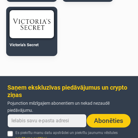
Victoria's Secret
Saņem ekskluzīvas piedāvājumus un crypto
ziņas
Pojunction milzīgajiem abonentiem un nekad nezaudē
piedāvājumu.
Abonēties
Es piekrītu manu datu apstrādei un piekrītu jaunumu vēstules