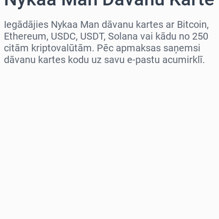
Iegādājies Nykaa Man dāvanu kartes ar Bitcoin,
Ethereum, USDC, USDT, Solana vai kādu no 250
citām kriptovalūtām. Pēc apmaksas saņemsi
dāvanu kartes kodu uz savu e-pastu acumirklī.
Izvēlieties reģionu
Izvēlies summu
Aptuvenā cena
Pērc tagad