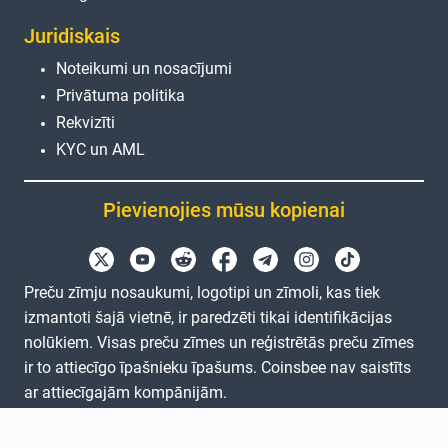
Juridiskais
Noteikumi un nosacījumi
Privātuma politika
Rekvizīti
KYC un AML
Pievienojies mūsu kopienai
Preču zīmju nosaukumi, logotipi un zīmoli, kas tiek
izmantoti šajā vietnē, ir paredzēti tikai identifikācijas
nolūkiem. Visas preču zīmes un reģistrētās preču zīmes
ir to attiecīgo īpašnieku īpašums. Coinsbee nav saistīts
ar attiecīgajām kompānijām.