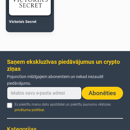
Victoria's Secret
Saņem ekskluzīvas piedāvājumus un crypto
ziņas
Pojunction milzīgajiem abonentiem un nekad nezaudē
piedāvājumu.
Abonēties
Es piekrītu manu datu apstrādei un piekrītu jaunumu vēstules
privātuma politikai
.
Kategorijas