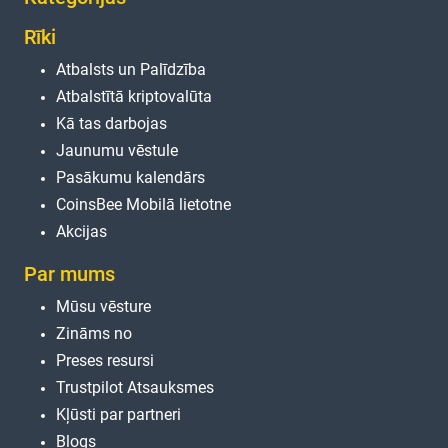
Rīki
Atbalsts un Palīdzība
Atbalstītā kriptovalūta
Kā tas darbojas
Jaunumu vēstule
Pasākumu kalendārs
CoinsBee Mobilā lietotne
Akcijas
Par mums
Mūsu vēsture
Zināms no
Preses resursi
Trustpilot Atsauksmes
Kļūsti par partneri
Blogs