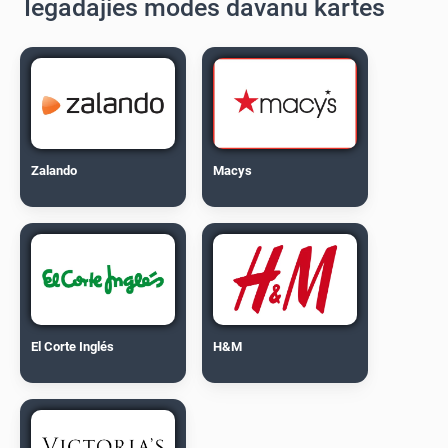
Iegādājies modes dāvanu kartes
Zalando
Macys
El Corte Inglés
H&M