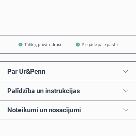
Pievienot grozam
Tūlītēji, privāti, droši
Piegāde pa e-pastu
Par Ur&Penn
Palīdzība un instrukcijas
Noteikumi un nosacījumi