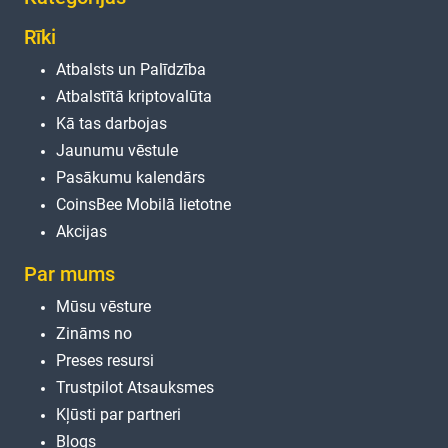
Rīki
Atbalsts un Palīdzība
Atbalstītā kriptovalūta
Kā tas darbojas
Jaunumu vēstule
Pasākumu kalendārs
CoinsBee Mobilā lietotne
Akcijas
Par mums
Mūsu vēsture
Zināms no
Preses resursi
Trustpilot Atsauksmes
Kļūsti par partneri
Blogs