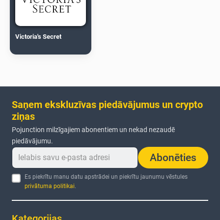
Victoria's Secret
Saņem ekskluzīvas piedāvājumus un crypto
ziņas
Pojunction milzīgajiem abonentiem un nekad nezaudē
piedāvājumu.
Abonēties
Es piekrītu manu datu apstrādei un piekrītu jaunumu vēstules
privātuma politikai
.
Kategorijas