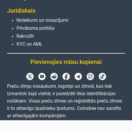
Juridiskais
Noteikumi un nosacījumi
Privātuma politika
Rekvizīti
KYC un AML
Pievienojies mūsu kopienai
Preču zīmju nosaukumi, logotipi un zīmoli, kas tiek
izmantoti šajā vietnē, ir paredzēti tikai identifikācijas
nolūkiem. Visas preču zīmes un reģistrētās preču zīmes
ir to attiecīgo īpašnieku īpašums. Coinsbee nav saistīts
ar attiecīgajām kompānijām.