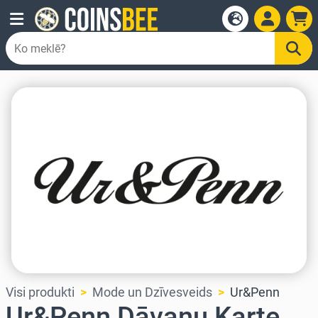
Visi produkti
Mode un Dzīvesveids
Ur&Penn
Ur&Penn Dāvanu Karte