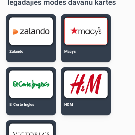
Iegādājies modes dāvanu kartes
Zalando
Macys
El Corte Inglés
H&M