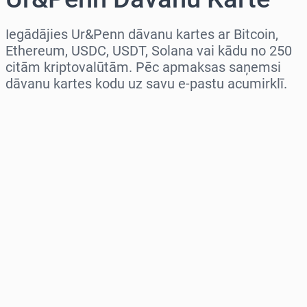
Iegādājies Ur&Penn dāvanu kartes ar Bitcoin,
Ethereum, USDC, USDT, Solana vai kādu no 250
citām kriptovalūtām. Pēc apmaksas saņemsi
dāvanu kartes kodu uz savu e-pastu acumirklī.
Izvēlieties reģionu
Izvēlies summu
Aptuvenā cena
Pērc tagad