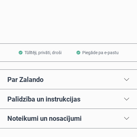
Pērc tagad
Pievienot grozam
Tūlītēji, privāti, droši
Piegāde pa e-pastu
Par Zalando
Palīdzība un instrukcijas
Noteikumi un nosacījumi