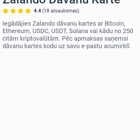
4.4
(
18
atsauksmes
)
Iegādājies Zalando dāvanu kartes ar Bitcoin,
Ethereum, USDC, USDT, Solana vai kādu no 250
citām kriptovalūtām. Pēc apmaksas saņemsi
dāvanu kartes kodu uz savu e-pastu acumirklī.
Izvēlieties reģionu
Izvēlies summu
Aptuvenā cena