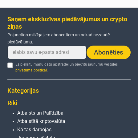
Saņem ekskluzīvas piedāvājumus un crypto
ziņas
Pojunction milzīgajiem abonentiem un nekad nezaudē
piedāvājumu.
Abonēties
Es piekrītu manu datu apstrādei un piekrītu jaunumu vēstules
privātuma politikai
.
Kategorijas
Rīki
Atbalsts un Palīdzība
Atbalstītā kriptovalūta
Kā tas darbojas
Jaunumu vēstule