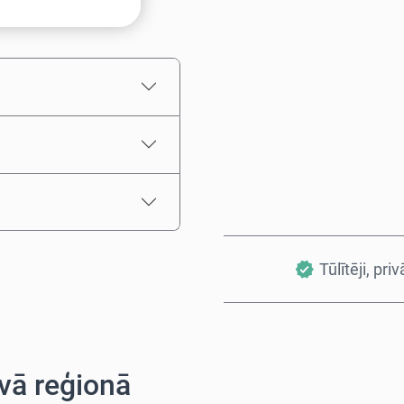
Aptuvenā cena
Tūlītēji, priv
vā reģionā