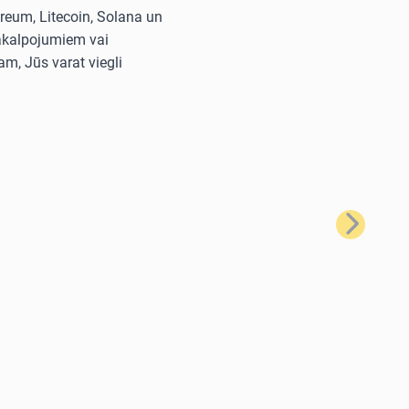
reum, Litecoin, Solana un
pakalpojumiem vai
m, Jūs varat viegli
Nākamais