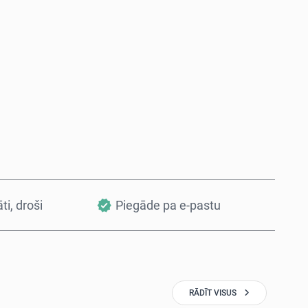
Pērc tagad
Pievienot grozam
āti, droši
Piegāde pa e-pastu
RĀDĪT VISUS