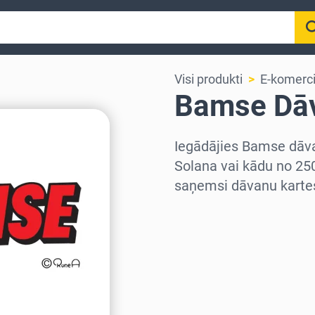
Visi produkti
E-komerci
Bamse Dāv
Iegādājies Bamse dāva
Solana vai kādu no 25
saņemsi dāvanu kartes
Izvēlieties reģionu
Izvēlies summu