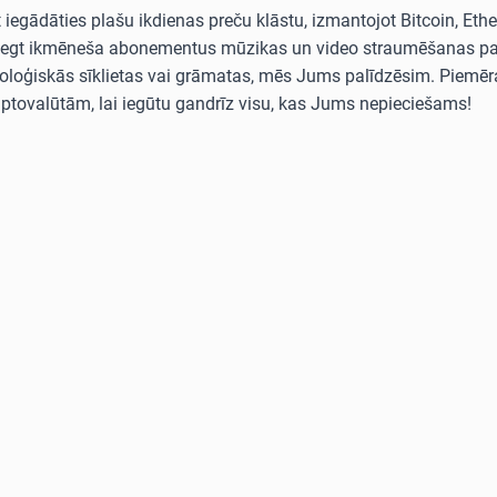
egādāties plašu ikdienas preču klāstu, izmantojot Bitcoin, Ethe
ties segt ikmēneša abonementus mūzikas un video straumēšanas 
loģiskās sīklietas vai grāmatas, mēs Jums palīdzēsim. Piemēra
iptovalūtām, lai iegūtu gandrīz visu, kas Jums nepieciešams!