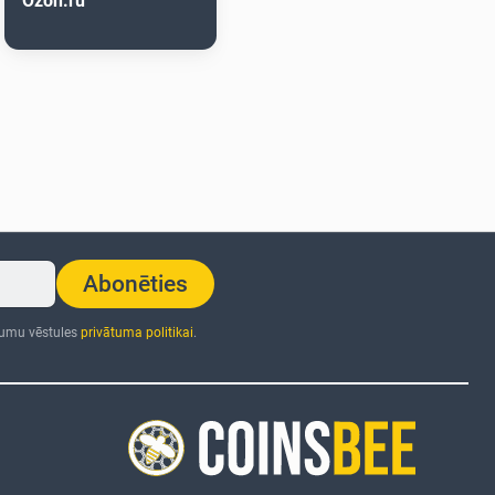
Ozon.ru
Abonēties
numu vēstules
privātuma politikai
.