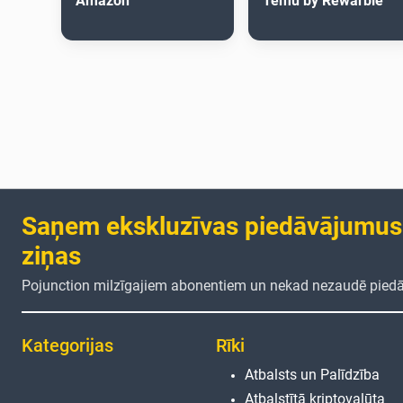
Amazon
Temu by Rewarble
Saņem ekskluzīvas piedāvājumus
ziņas
Pojunction milzīgajiem abonentiem un nekad nezaudē pied
Kategorijas
Rīki
Atbalsts un Palīdzība
Atbalstītā kriptovalūta