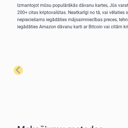
Izmantojot mūsu populārākās dāvanu kartes, Jūs varat i
200+ citas kriptovalūtas. Neatkarīgi no tā, vai vēla
nepieciešams iegādāties mājsaimniecības preces, tehno
iegādāties Amazon dāvanu karti ar Bitcoin vai citām kr
Iepriekšējais