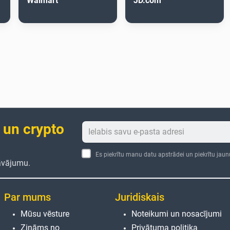
Walmart
JD.com
 un crypto
Es piekrītu manu datu apstrādei un piekrītu jau
āvājumu.
Par mums
Juridiskais
Mūsu vēsture
Noteikumi un nosacījumi
Zināms no
Privātuma politika