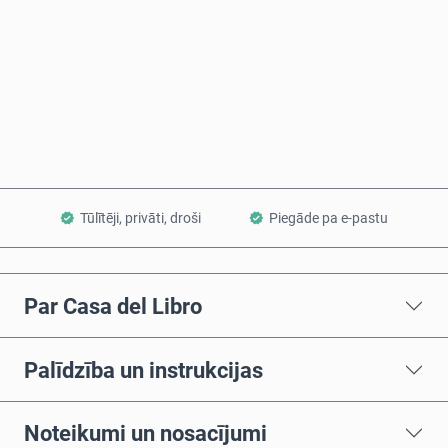
Pērc tagad
Pievienot grozam
Tūlītēji, privāti, droši
Piegāde pa e-pastu
Par Casa del Libro
Palīdzība un instrukcijas
Noteikumi un nosacījumi