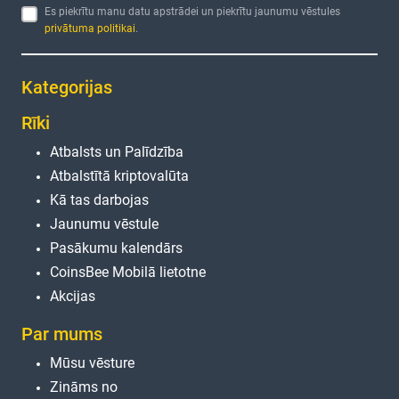
Es piekrītu manu datu apstrādei un piekrītu jaunumu vēstules
privātuma politikai
.
Kategorijas
Rīki
Atbalsts un Palīdzība
Atbalstītā kriptovalūta
Kā tas darbojas
Jaunumu vēstule
Pasākumu kalendārs
CoinsBee Mobilā lietotne
Akcijas
Par mums
Mūsu vēsture
Zināms no