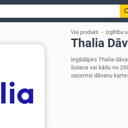
Visi produkti
Izglītība
Thalia Dā
Iegādājies Thalia dāva
Solana vai kādu no 25
saņemsi dāvanu kartes
Izvēlieties reģionu
Izvēlies summu