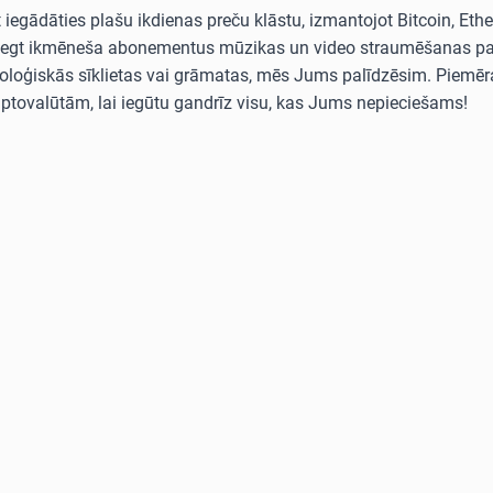
egādāties plašu ikdienas preču klāstu, izmantojot Bitcoin, Ethe
ties segt ikmēneša abonementus mūzikas un video straumēšanas 
loģiskās sīklietas vai grāmatas, mēs Jums palīdzēsim. Piemēra
iptovalūtām, lai iegūtu gandrīz visu, kas Jums nepieciešams!