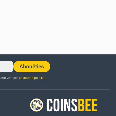
Abonēties
numu vēstules
privātuma politikai
.