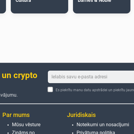
Cultura
Barnes & Noble
 un crypto
Es piekrītu manu datu apstrādei un piekrītu jau
āvājumu.
Par mums
Juridiskais
Mūsu vēsture
Noteikumi un nosacījumi
Zināms no
Privātuma politika