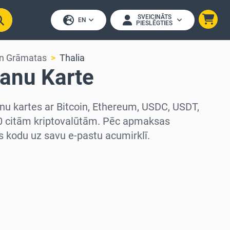
SVEICINĀTS
EN
PIESLĒGTIES
 un Grāmatas
Thalia
vanu Karte
nu kartes ar Bitcoin, Ethereum, USDC, USDT,
0 citām kriptovalūtām. Pēc apmaksas
 kodu uz savu e-pastu acumirklī.