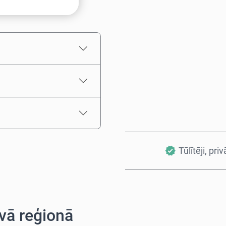
Aptuvenā cena
Tūlītēji, priv
vā reģionā