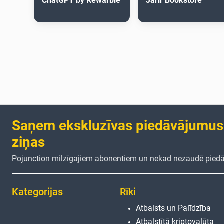
ChatGPT by Rewarble
Jarir Bookstore
Saņem ekskluzīvas piedāvājumus
ziņas
Pojunction milzīgajiem abonentiem un nekad nezaudē pied
Kategorijas
Rīki
Atbalsts un Palīdzība
Atbalstītā kriptovalūta