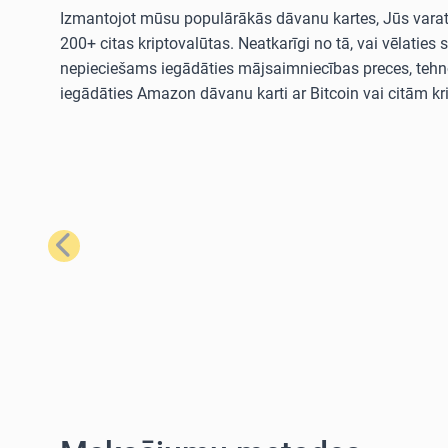
Izmantojot mūsu populārākās dāvanu kartes, Jūs varat i
200+ citas kriptovalūtas. Neatkarīgi no tā, vai vēla
nepieciešams iegādāties mājsaimniecības preces, tehno
iegādāties Amazon dāvanu karti ar Bitcoin vai citām kr
Iepriekšējais