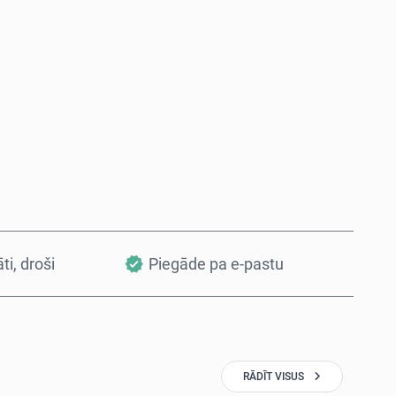
Pērc tagad
Pievienot grozam
āti, droši
Piegāde pa e-pastu
RĀDĪT VISUS