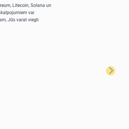
reum, Litecoin, Solana un
pakalpojumiem vai
m, Jūs varat viegli
Nākamais