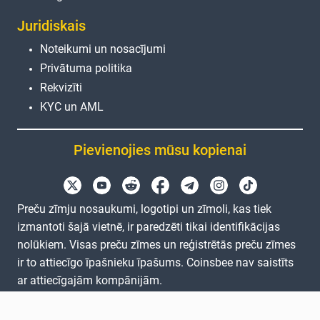
Juridiskais
Noteikumi un nosacījumi
Privātuma politika
Rekvizīti
KYC un AML
Pievienojies mūsu kopienai
Preču zīmju nosaukumi, logotipi un zīmoli, kas tiek
izmantoti šajā vietnē, ir paredzēti tikai identifikācijas
nolūkiem. Visas preču zīmes un reģistrētās preču zīmes
ir to attiecīgo īpašnieku īpašums. Coinsbee nav saistīts
ar attiecīgajām kompānijām.