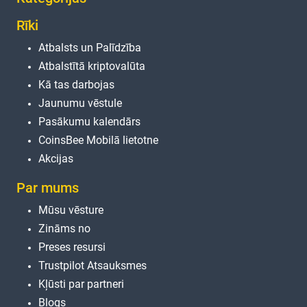
Rīki
Atbalsts un Palīdzība
Atbalstītā kriptovalūta
Kā tas darbojas
Jaunumu vēstule
Pasākumu kalendārs
CoinsBee Mobilā lietotne
Akcijas
Par mums
Mūsu vēsture
Zināms no
Preses resursi
Trustpilot Atsauksmes
Kļūsti par partneri
Blogs