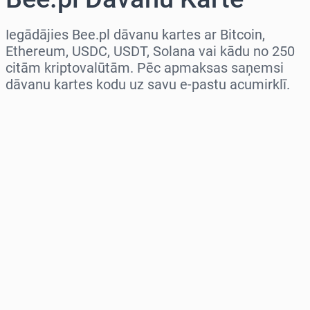
Iegādājies Bee.pl dāvanu kartes ar Bitcoin,
Ethereum, USDC, USDT, Solana vai kādu no 250
citām kriptovalūtām. Pēc apmaksas saņemsi
dāvanu kartes kodu uz savu e-pastu acumirklī.
Izvēlieties reģionu
Izvēlies summu
Aptuvenā cena
Pērc tagad