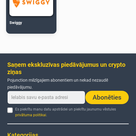
Swiggy
Saņem ekskluzīvas piedāvājumus un crypto
ziņas
Pojunction milzīgajiem abonentiem un nekad nezaudē
piedāvājumu.
Abonēties
Es piekrītu manu datu apstrādei un piekrītu jaunumu vēstules
privātuma politikai
.
Kategorijas