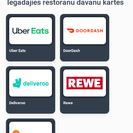
Iegādājies restorānu dāvanu kartes
Uber Eats
DoorDash
Deliveroo
Rewe