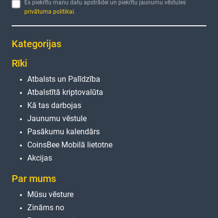
Es piekrītu manu datu apstrādei un piekrītu jaunumu vēstules
privātuma politikai
.
Kategorijas
Rīki
Atbalsts un Palīdzība
Atbalstītā kriptovalūta
Kā tas darbojas
Jaunumu vēstule
Pasākumu kalendārs
CoinsBee Mobilā lietotne
Akcijas
Par mums
Mūsu vēsture
Zināms no