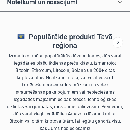
Noteikumi un nosacījumi
Populārākie produkti Tavā
reģionā
Izmantojot mūsu populārākās dāvanu kartes, Jūs varat
iegādāties plašu ikdienas preču klāstu, izmantojot
Bitcoin, Ethereum, Litecoin, Solana un 200+ citas
kriptovalūtas. Neatkarīgi no tā, vai vēlaties segt
ikmēneša abonementus mūzikas un video
straumēšanas pakalpojumiem vai nepieciešams
iegādāties mājsaimniecības preces, tehnoloģiskās
sīklietas vai grāmatas, mēs Jums palīdzēsim. Piemēram,
Jūs varat viegli iegādāties Amazon dāvanu karti ar
Bitcoin vai citām kriptovalūtām, lai iegūtu gandrīz visu,
kas Jums nepieciešams!