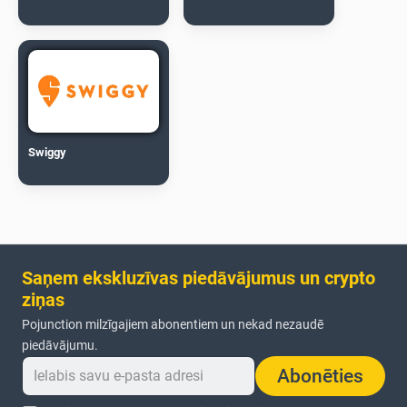
Swiggy
Saņem ekskluzīvas piedāvājumus un crypto
ziņas
Pojunction milzīgajiem abonentiem un nekad nezaudē
piedāvājumu.
Abonēties