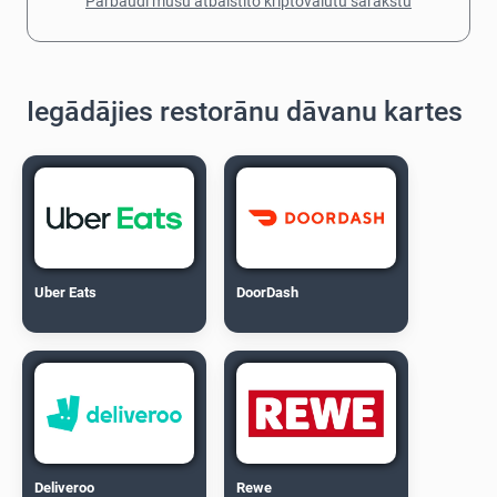
Pārbaudi mūsu atbalstīto kriptovalūtu sarakstu
Iegādājies restorānu dāvanu kartes
Uber Eats
DoorDash
Deliveroo
Rewe