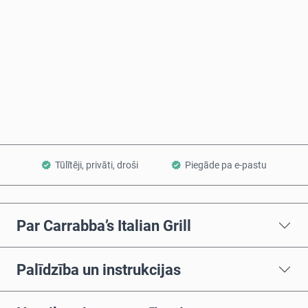
Pērc tagad
Pievienot grozam
Tūlītēji, privāti, droši
Piegāde pa e-pastu
Par Carrabba’s Italian Grill
Palīdzība un instrukcijas