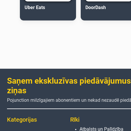
Uber Eats
DoorDash
Saņem ekskluzīvas piedāvājumus
ziņas
Pojunction milzīgajiem abonentiem un nekad nezaudē pied
Kategorijas
Rīki
Atbalsts un Palīdzība