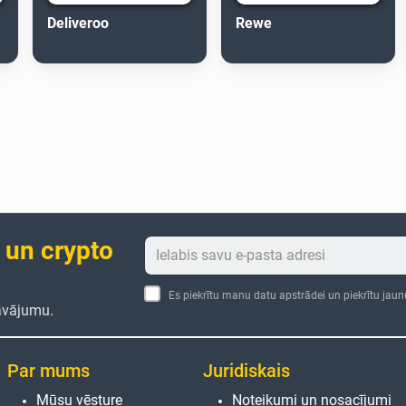
Deliveroo
Rewe
 un crypto
Es piekrītu manu datu apstrādei un piekrītu jau
āvājumu.
Par mums
Juridiskais
Mūsu vēsture
Noteikumi un nosacījumi