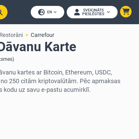
SVEICINĀTS
EN
PIESLĒGTIES
 Restorāni
Carrefour
 Dāvanu Karte
ksmes
)
āvanu kartes ar Bitcoin, Ethereum, USDC,
 no 250 citām kriptovalūtām. Pēc apmaksas
 kodu uz savu e-pastu acumirklī.