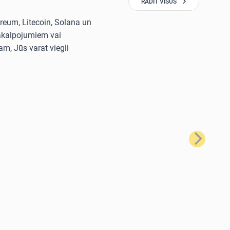
RĀDĪT VISUS
reum, Litecoin, Solana un
pakalpojumiem vai
m, Jūs varat viegli
Nākamais