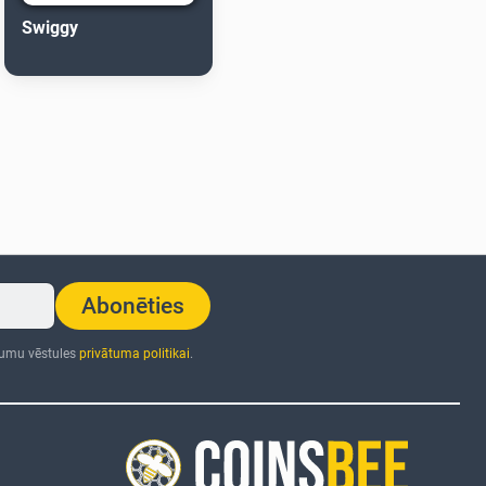
Swiggy
Abonēties
numu vēstules
privātuma politikai
.