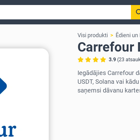
Visi produkti
Ēdieni un
Carrefour
3.9
(
23
atsau
Iegādājies Carrefour d
USDT, Solana vai kādu
saņemsi dāvanu kartes
Izvēlieties reģionu
Izvēlies summu