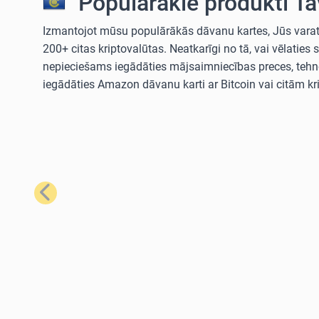
Populārākie produkti Ta
Izmantojot mūsu populārākās dāvanu kartes, Jūs varat i
200+ citas kriptovalūtas. Neatkarīgi no tā, vai vēla
nepieciešams iegādāties mājsaimniecības preces, tehno
iegādāties Amazon dāvanu karti ar Bitcoin vai citām kr
Iepriekšējais