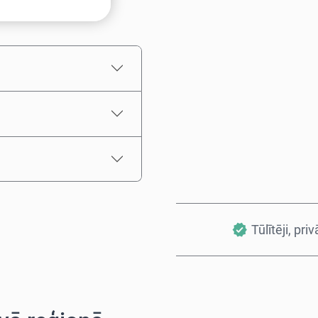
Aptuvenā cena
Tūlītēji, priv