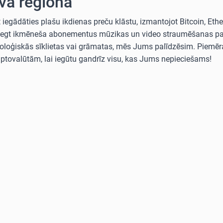
vā reģionā
egādāties plašu ikdienas preču klāstu, izmantojot Bitcoin, Ethe
ties segt ikmēneša abonementus mūzikas un video straumēšanas 
loģiskās sīklietas vai grāmatas, mēs Jums palīdzēsim. Piemēra
iptovalūtām, lai iegūtu gandrīz visu, kas Jums nepieciešams!