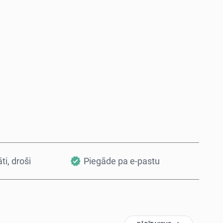
Pērc tagad
Pievienot grozam
āti, droši
Piegāde pa e-pastu