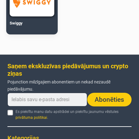
Swiggy
Saņem ekskluzīvas piedāvājumus un crypto
ziņas
Pojunction milzīgajiem abonentiem un nekad nezaudē
piedāvājumu.
Abonēties
Es piekrītu manu datu apstrādei un piekrītu jaunumu vēstules
privātuma politikai
.
Kategorijas