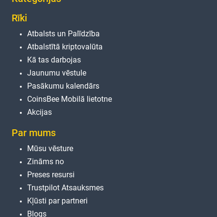
Rīki
Atbalsts un Palīdzība
Atbalstītā kriptovalūta
Kā tas darbojas
Jaunumu vēstule
Pasākumu kalendārs
CoinsBee Mobilā lietotne
Akcijas
Par mums
Mūsu vēsture
Zināms no
Preses resursi
Trustpilot Atsauksmes
Kļūsti par partneri
Blogs