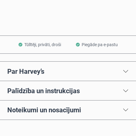
Pievienot grozam
Tūlītēji, privāti, droši
Piegāde pa e-pastu
Par Harvey’s
Palīdzība un instrukcijas
Noteikumi un nosacījumi