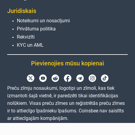
Juridiskais
Noteikumi un nosacījumi
Privātuma politika
Rekvizīti
KYC un AML
Pievienojies mūsu kopienai
Preču zīmju nosaukumi, logotipi un zīmoli, kas tiek
izmantoti šajā vietnē, ir paredzēti tikai identifikācijas
nolūkiem. Visas preču zīmes un reģistrētās preču zīmes
ir to attiecīgo īpašnieku īpašums. Coinsbee nav saistīts
ar attiecīgajām kompānijām.