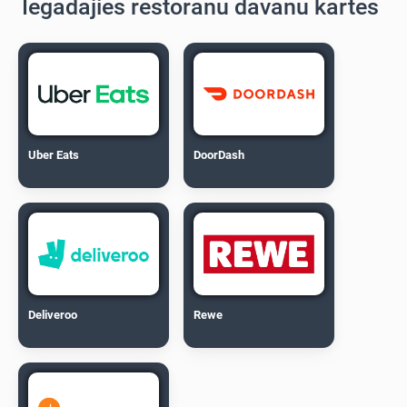
Iegādājies restorānu dāvanu kartes
Uber Eats
DoorDash
Deliveroo
Rewe