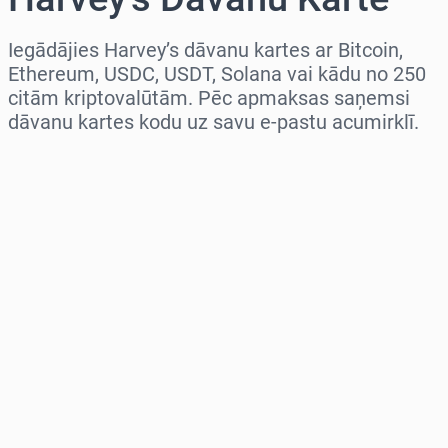
Iegādājies Harvey’s dāvanu kartes ar Bitcoin,
Ethereum, USDC, USDT, Solana vai kādu no 250
citām kriptovalūtām. Pēc apmaksas saņemsi
dāvanu kartes kodu uz savu e-pastu acumirklī.
Izvēlieties reģionu
Izvēlies summu
Aptuvenā cena
Pērc tagad