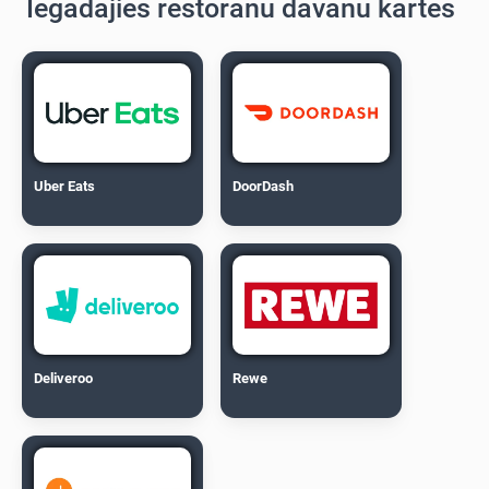
Iegādājies restorānu dāvanu kartes
Uber Eats
DoorDash
Deliveroo
Rewe