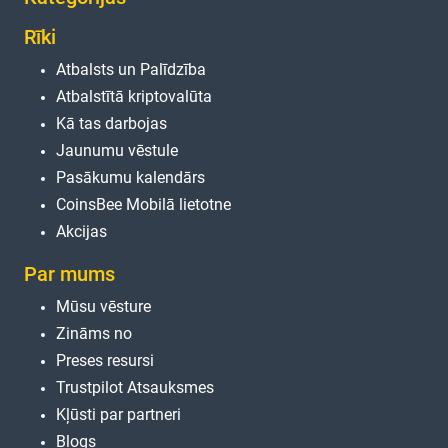
Rīki
Atbalsts un Palīdzība
Atbalstītā kriptovalūta
Kā tas darbojas
Jaunumu vēstule
Pasākumu kalendārs
CoinsBee Mobilā lietotne
Akcijas
Par mums
Mūsu vēsture
Zināms no
Preses resursi
Trustpilot Atsauksmes
Kļūsti par partneri
Blogs