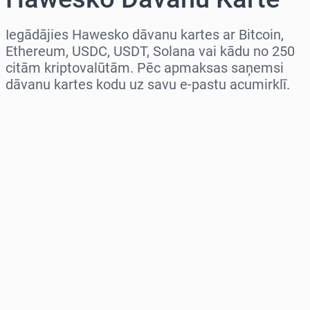
Iegādājies Hawesko dāvanu kartes ar Bitcoin,
Ethereum, USDC, USDT, Solana vai kādu no 250
citām kriptovalūtām. Pēc apmaksas saņemsi
dāvanu kartes kodu uz savu e-pastu acumirklī.
Izvēlieties reģionu
Izvēlies summu
Aptuvenā cena
Pērc tagad