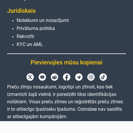
Juridiskais
Noteikumi un nosacījumi
Privātuma politika
Rekvizīti
KYC un AML
Pievienojies mūsu kopienai
Preču zīmju nosaukumi, logotipi un zīmoli, kas tiek
izmantoti šajā vietnē, ir paredzēti tikai identifikācijas
nolūkiem. Visas preču zīmes un reģistrētās preču zīmes
ir to attiecīgo īpašnieku īpašums. Coinsbee nav saistīts
ar attiecīgajām kompānijām.