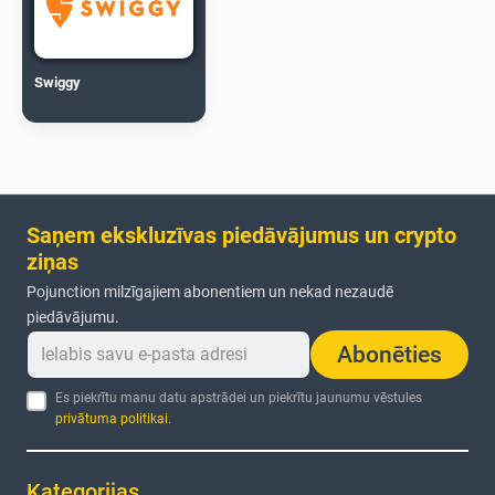
Swiggy
Saņem ekskluzīvas piedāvājumus un crypto
ziņas
Pojunction milzīgajiem abonentiem un nekad nezaudē
piedāvājumu.
Abonēties
Es piekrītu manu datu apstrādei un piekrītu jaunumu vēstules
privātuma politikai
.
Kategorijas