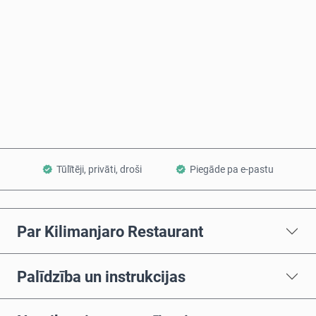
Pērc tagad
Pievienot grozam
Tūlītēji, privāti, droši
Piegāde pa e-pastu
Par Kilimanjaro Restaurant
Palīdzība un instrukcijas