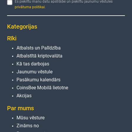
Es piekrītu manu datu apstrādei un piekrītu jaunumu vēstules
privātuma politikai
.
Kategorijas
Rīki
Atbalsts un Palīdzība
Atbalstītā kriptovalūta
Kā tas darbojas
Jaunumu vēstule
Pasākumu kalendārs
CoinsBee Mobilā lietotne
Akcijas
Par mums
Mūsu vēsture
Zināms no