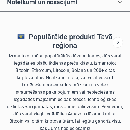
Noteikumi un nosacījumi
Populārākie produkti Tavā
reģionā
Izmantojot mūsu populārākās dāvanu kartes, Jūs varat
iegādāties plašu ikdienas preču klāstu, izmantojot
Bitcoin, Ethereum, Litecoin, Solana un 200+ citas
kriptovalūtas. Neatkarīgi no tā, vai vēlaties segt
ikmēneša abonementus mūzikas un video
straumēšanas pakalpojumiem vai nepieciešams
iegādāties mājsaimniecības preces, tehnoloģiskās
sīklietas vai grāmatas, mēs Jums palīdzēsim. Piemēram,
Jūs varat viegli iegādāties Amazon dāvanu karti ar
Bitcoin vai citām kriptovalūtām, lai iegūtu gandrīz visu,
kas Jums nepieciešams!