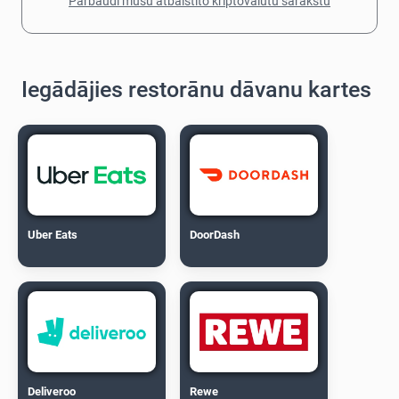
Pārbaudi mūsu atbalstīto kriptovalūtu sarakstu
Iegādājies restorānu dāvanu kartes
Uber Eats
DoorDash
Deliveroo
Rewe