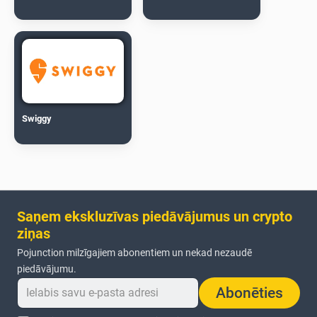
Swiggy
Saņem ekskluzīvas piedāvājumus un crypto
ziņas
Pojunction milzīgajiem abonentiem un nekad nezaudē
piedāvājumu.
Abonēties