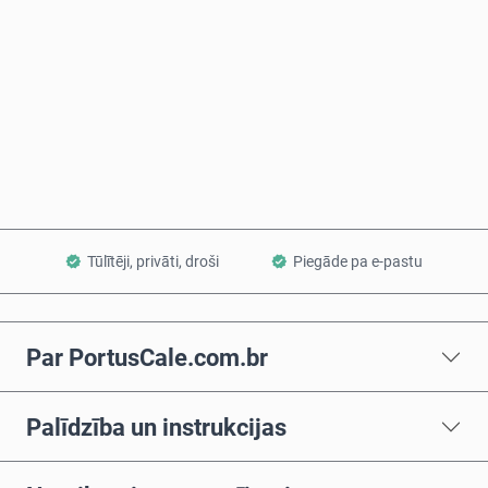
Pērc tagad
Pievienot grozam
Tūlītēji, privāti, droši
Piegāde pa e-pastu
Par PortusCale.com.br
Palīdzība un instrukcijas