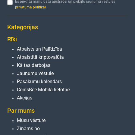
Es piekrītu manu datu apstrādei un piekrītu jaunumu vēstules
privātuma politikai
.
Kategorijas
Rīki
Atbalsts un Palīdzība
Atbalstītā kriptovalūta
Kā tas darbojas
Jaunumu vēstule
Pasākumu kalendārs
CoinsBee Mobilā lietotne
Akcijas
Par mums
Mūsu vēsture
Zināms no