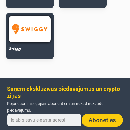
Swiggy
Saņem ekskluzīvas piedāvājumus un crypto
ziņas
Pojunction milzīgajiem abonentiem un nekad nezaudē
piedāvājumu.
Abonēties