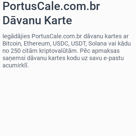
PortusCale.com.br
Dāvanu Karte
Iegādājies PortusCale.com.br dāvanu kartes ar
Bitcoin, Ethereum, USDC, USDT, Solana vai kādu
no 250 citām kriptovalūtām. Pēc apmaksas
saņemsi dāvanu kartes kodu uz savu e-pastu
acumirklī.
Izvēlieties reģionu
Izvēlies summu
Aptuvenā cena