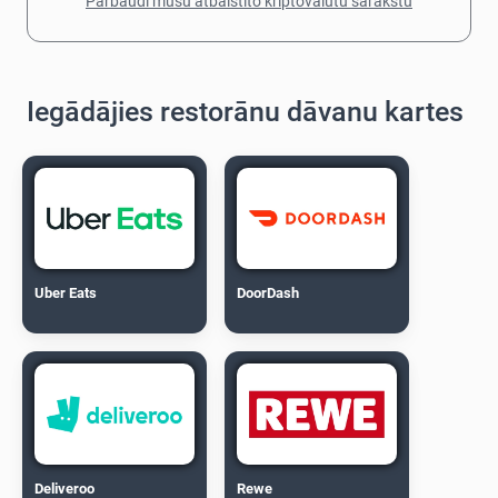
Pārbaudi mūsu atbalstīto kriptovalūtu sarakstu
Iegādājies restorānu dāvanu kartes
Uber Eats
DoorDash
Deliveroo
Rewe