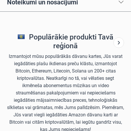
Noteikumi un nosacījumi
Populārākie produkti Tavā
reģionā
Izmantojot mūsu populārākās dāvanu kartes, Jūs varat
iegādāties plašu ikdienas preču klāstu, izmantojot
Bitcoin, Ethereum, Litecoin, Solana un 200+ citas
kriptovalūtas. Neatkarīgi no tā, vai vēlaties segt
ikmēneša abonementus mūzikas un video
straumēšanas pakalpojumiem vai nepieciešams
iegādāties mājsaimniecības preces, tehnoloģiskās
sīklietas vai grāmatas, mēs Jums palīdzēsim. Piemēram,
Jūs varat viegli iegādāties Amazon dāvanu karti ar
Bitcoin vai citām kriptovalūtām, lai iegūtu gandrīz visu,
kas Jums nepieciešams!