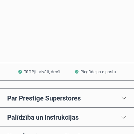
Pērc tagad
Pievienot grozam
Tūlītēji, privāti, droši
Piegāde pa e-pastu
Par Prestige Superstores
Palīdzība un instrukcijas