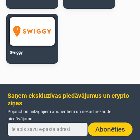
Swiggy
Saņem ekskluzīvas piedāvājumus un crypto
ziņas
Pojunction milzīgajiem abonentiem un nekad nezaudē
piedāvājumu.
Abonēties