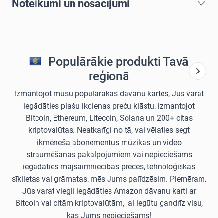
Noteikumi un nosacījumi
Populārākie produkti Tavā
reģionā
Izmantojot mūsu populārākās dāvanu kartes, Jūs varat
iegādāties plašu ikdienas preču klāstu, izmantojot
Bitcoin, Ethereum, Litecoin, Solana un 200+ citas
kriptovalūtas. Neatkarīgi no tā, vai vēlaties segt
ikmēneša abonementus mūzikas un video
straumēšanas pakalpojumiem vai nepieciešams
iegādāties mājsaimniecības preces, tehnoloģiskās
sīklietas vai grāmatas, mēs Jums palīdzēsim. Piemēram,
Jūs varat viegli iegādāties Amazon dāvanu karti ar
Bitcoin vai citām kriptovalūtām, lai iegūtu gandrīz visu,
kas Jums nepieciešams!