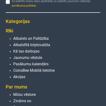
Es piekrītu manu datu apstrādei un piekrītu jaunumu vēstules
privātuma politikai
.
Kategorijas
Rīki
Atbalsts un Palīdzība
Atbalstītā kriptovalūta
Kā tas darbojas
Jaunumu vēstule
Pasākumu kalendārs
CoinsBee Mobilā lietotne
Akcijas
Par mums
Mūsu vēsture
Zināms no