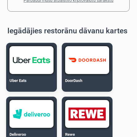
Pārbaudi mūsu atbalstīto kriptovalūtu sarakstu
Iegādājies restorānu dāvanu kartes
Uber Eats
DoorDash
Deliveroo
Rewe