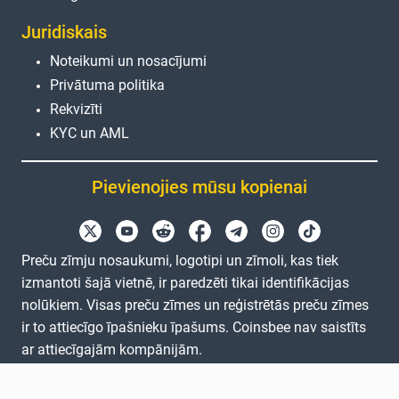
Juridiskais
Noteikumi un nosacījumi
Privātuma politika
Rekvizīti
KYC un AML
Pievienojies mūsu kopienai
Preču zīmju nosaukumi, logotipi un zīmoli, kas tiek
izmantoti šajā vietnē, ir paredzēti tikai identifikācijas
nolūkiem. Visas preču zīmes un reģistrētās preču zīmes
ir to attiecīgo īpašnieku īpašums. Coinsbee nav saistīts
ar attiecīgajām kompānijām.