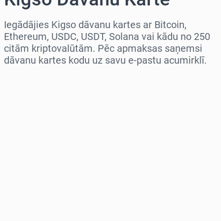
Iegādājies Kigso dāvanu kartes ar Bitcoin,
Ethereum, USDC, USDT, Solana vai kādu no 250
citām kriptovalūtām. Pēc apmaksas saņemsi
dāvanu kartes kodu uz savu e-pastu acumirklī.
Izvēlieties reģionu
Izvēlies summu
Aptuvenā cena
Pērc tagad