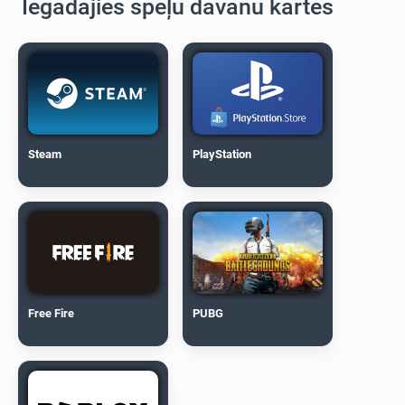
Iegādājies spēļu dāvanu kartes
Steam
PlayStation
Free Fire
PUBG