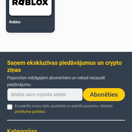
Roblox
Saņem ekskluzīvas piedāvājumus un crypto
ziņas
Pojunction milzīgajiem abonentiem un nekad nezaudē
piedāvājumu.
Abonēties
Es piekrītu manu datu apstrādei un piekrītu jaunumu vēstules
privātuma politikai
.
Kategorijas