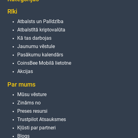
Rīki
Atbalsts un Palīdzība
Atbalstītā kriptovalūta
Kā tas darbojas
Jaunumu vēstule
Pasākumu kalendārs
CoinsBee Mobilā lietotne
Akcijas
Par mums
Mūsu vēsture
Zināms no
Preses resursi
Trustpilot Atsauksmes
Kļūsti par partneri
Blogs