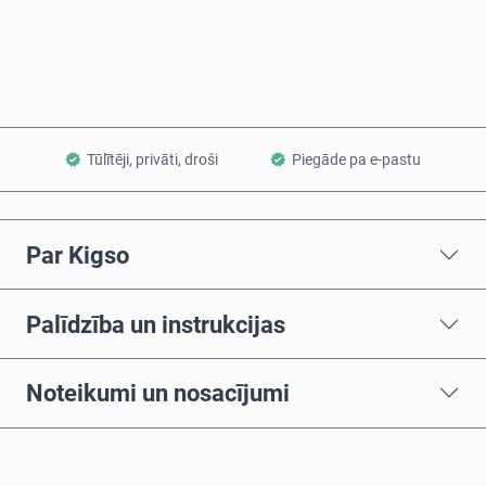
Pievienot grozam
Tūlītēji, privāti, droši
Piegāde pa e-pastu
Par Kigso
Palīdzība un instrukcijas
Noteikumi un nosacījumi