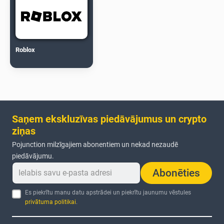
Roblox
Saņem ekskluzīvas piedāvājumus un crypto
ziņas
Pojunction milzīgajiem abonentiem un nekad nezaudē
piedāvājumu.
Abonēties
Es piekrītu manu datu apstrādei un piekrītu jaunumu vēstules
privātuma politikai
.