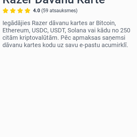
4.0
(
59
atsauksmes
)
Iegādājies Razer dāvanu kartes ar Bitcoin,
Ethereum, USDC, USDT, Solana vai kādu no 250
citām kriptovalūtām. Pēc apmaksas saņemsi
dāvanu kartes kodu uz savu e-pastu acumirklī.
Izvēlieties reģionu
Izvēlies summu
Aptuvenā cena