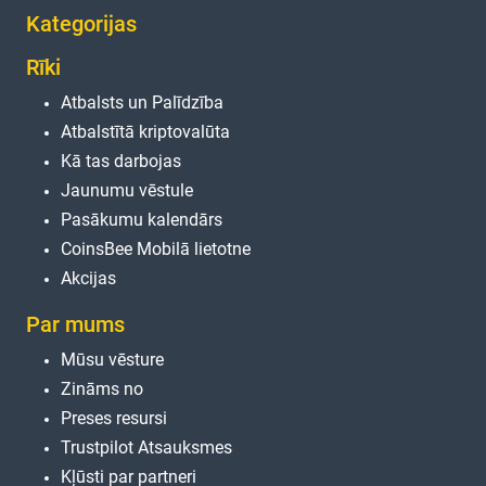
Kategorijas
Rīki
Atbalsts un Palīdzība
Atbalstītā kriptovalūta
Kā tas darbojas
Jaunumu vēstule
Pasākumu kalendārs
CoinsBee Mobilā lietotne
Akcijas
Par mums
Mūsu vēsture
Zināms no
Preses resursi
Trustpilot Atsauksmes
Kļūsti par partneri