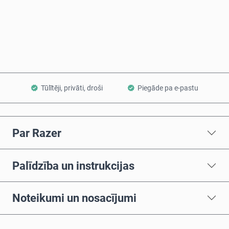
Pērc tagad
Pievienot grozam
Tūlītēji, privāti, droši
Piegāde pa e-pastu
Par Razer
Palīdzība un instrukcijas
Noteikumi un nosacījumi