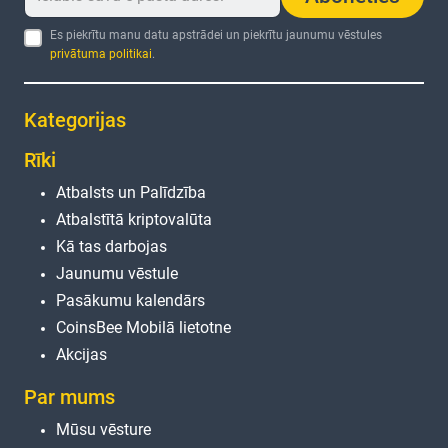
Es piekrītu manu datu apstrādei un piekrītu jaunumu vēstules
privātuma politikai
.
Kategorijas
Rīki
Atbalsts un Palīdzība
Atbalstītā kriptovalūta
Kā tas darbojas
Jaunumu vēstule
Pasākumu kalendārs
CoinsBee Mobilā lietotne
Akcijas
Par mums
Mūsu vēsture