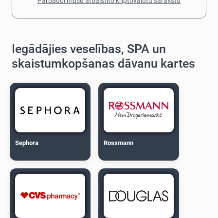
Pārbaudi mūsu atbalstīto kriptovalūtu sarakstu
Iegādājies veselības, SPA un
skaistumkopšanas dāvanu kartes
Sephora
Rossmann