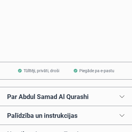
Pērc tagad
Pievienot grozam
Tūlītēji, privāti, droši
Piegāde pa e-pastu
Par Abdul Samad Al Qurashi
Palīdzība un instrukcijas