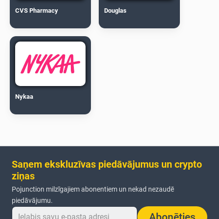
CVS Pharmacy
Douglas
Nykaa
Saņem ekskluzīvas piedāvājumus un crypto
ziņas
Pojunction milzīgajiem abonentiem un nekad nezaudē
piedāvājumu.
Abonēties