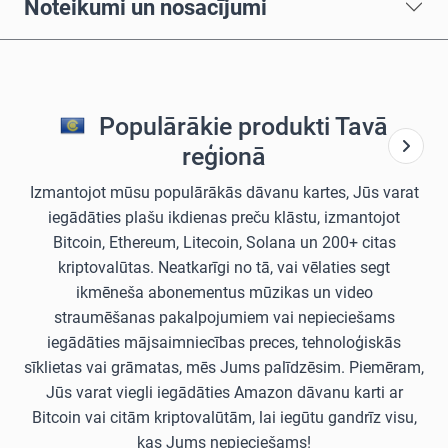
Noteikumi un nosacījumi
Populārākie produkti Tavā
reģionā
Izmantojot mūsu populārākās dāvanu kartes, Jūs varat
iegādāties plašu ikdienas preču klāstu, izmantojot
Bitcoin, Ethereum, Litecoin, Solana un 200+ citas
kriptovalūtas. Neatkarīgi no tā, vai vēlaties segt
ikmēneša abonementus mūzikas un video
straumēšanas pakalpojumiem vai nepieciešams
iegādāties mājsaimniecības preces, tehnoloģiskās
sīklietas vai grāmatas, mēs Jums palīdzēsim. Piemēram,
Jūs varat viegli iegādāties Amazon dāvanu karti ar
Bitcoin vai citām kriptovalūtām, lai iegūtu gandrīz visu,
kas Jums nepieciešams!