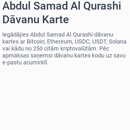
Abdul Samad Al Qurashi
Dāvanu Karte
Iegādājies Abdul Samad Al Qurashi dāvanu
kartes ar Bitcoin, Ethereum, USDC, USDT, Solana
vai kādu no 250 citām kriptovalūtām. Pēc
apmaksas saņemsi dāvanu kartes kodu uz savu
e-pastu acumirklī.
Izvēlieties reģionu
Izvēlies summu
Aptuvenā cena