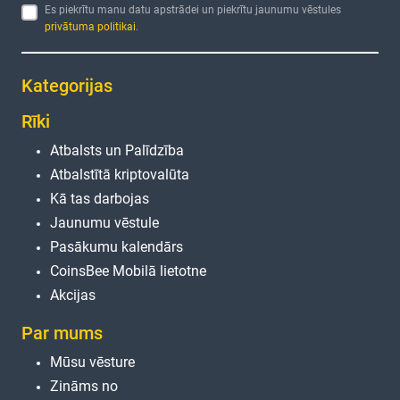
Es piekrītu manu datu apstrādei un piekrītu jaunumu vēstules
privātuma politikai
.
Kategorijas
Rīki
Atbalsts un Palīdzība
Atbalstītā kriptovalūta
Kā tas darbojas
Jaunumu vēstule
Pasākumu kalendārs
CoinsBee Mobilā lietotne
Akcijas
Par mums
Mūsu vēsture
Zināms no