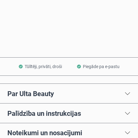
Pērc tagad
Pievienot grozam
Tūlītēji, privāti, droši
Piegāde pa e-pastu
Par Ulta Beauty
Palīdzība un instrukcijas
Noteikumi un nosacījumi