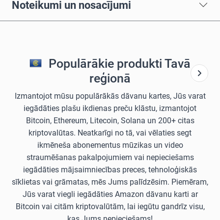
Noteikumi un nosacījumi
Populārākie produkti Tavā
reģionā
Izmantojot mūsu populārākās dāvanu kartes, Jūs varat
iegādāties plašu ikdienas preču klāstu, izmantojot
Bitcoin, Ethereum, Litecoin, Solana un 200+ citas
kriptovalūtas. Neatkarīgi no tā, vai vēlaties segt
ikmēneša abonementus mūzikas un video
straumēšanas pakalpojumiem vai nepieciešams
iegādāties mājsaimniecības preces, tehnoloģiskās
sīklietas vai grāmatas, mēs Jums palīdzēsim. Piemēram,
Jūs varat viegli iegādāties Amazon dāvanu karti ar
Bitcoin vai citām kriptovalūtām, lai iegūtu gandrīz visu,
kas Jums nepieciešams!