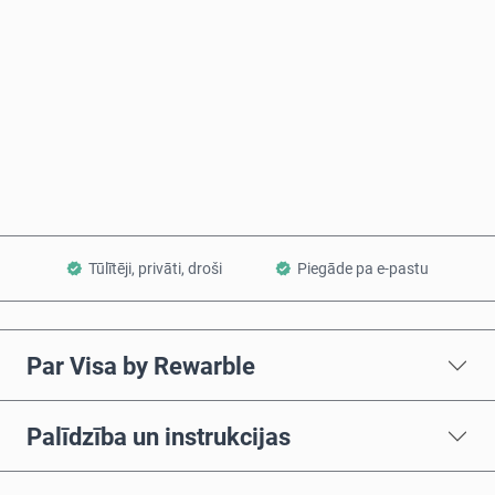
Pērc tagad
Pievienot grozam
Tūlītēji, privāti, droši
Piegāde pa e-pastu
Par Visa by Rewarble
Palīdzība un instrukcijas