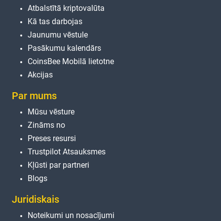
Atbalstītā kriptovalūta
Kā tas darbojas
Jaunumu vēstule
Pasākumu kalendārs
CoinsBee Mobilā lietotne
Akcijas
Par mums
Mūsu vēsture
Zināms no
Preses resursi
Trustpilot Atsauksmes
Kļūsti par partneri
Blogs
Juridiskais
Noteikumi un nosacījumi