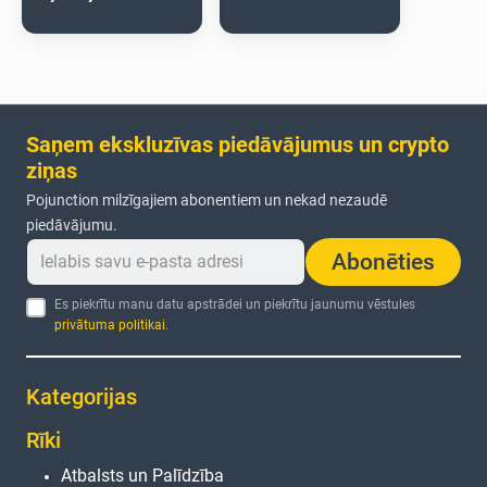
Saņem ekskluzīvas piedāvājumus un crypto
ziņas
Pojunction milzīgajiem abonentiem un nekad nezaudē
piedāvājumu.
Abonēties
Es piekrītu manu datu apstrādei un piekrītu jaunumu vēstules
privātuma politikai
.
Kategorijas
Rīki
Atbalsts un Palīdzība