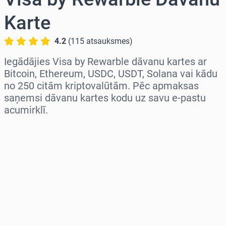
Karte
4.2
(
115
atsauksmes
)
Iegādājies Visa by Rewarble dāvanu kartes ar
Bitcoin, Ethereum, USDC, USDT, Solana vai kādu
no 250 citām kriptovalūtām. Pēc apmaksas
saņemsi dāvanu kartes kodu uz savu e-pastu
acumirklī.
Izvēlieties reģionu
Izvēlies summu
Aptuvenā cena