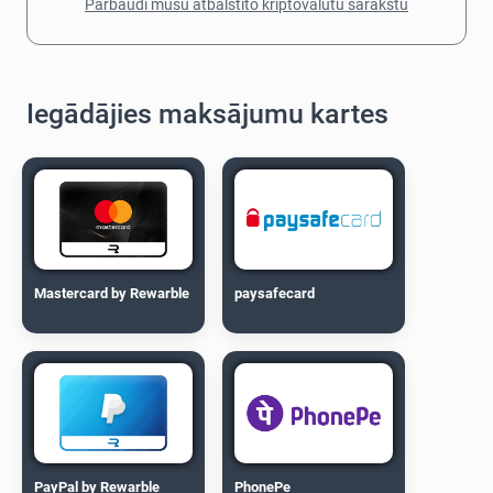
Pārbaudi mūsu atbalstīto kriptovalūtu sarakstu
Iegādājies maksājumu kartes
Mastercard by Rewarble
paysafecard
PayPal by Rewarble
PhonePe