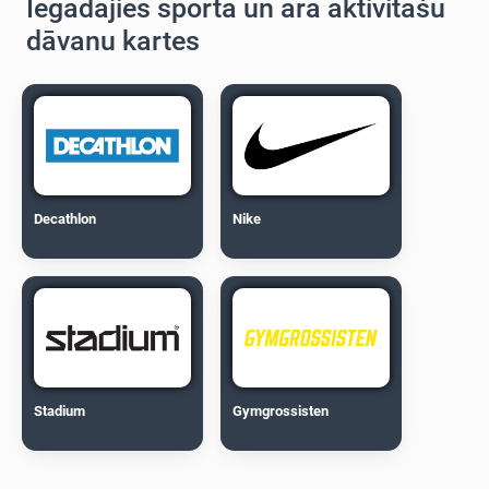
Iegādājies sporta un āra aktivitāšu
dāvanu kartes
Decathlon
Nike
Stadium
Gymgrossisten