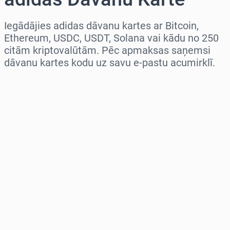
Iegādājies adidas dāvanu kartes ar Bitcoin,
Ethereum, USDC, USDT, Solana vai kādu no 250
citām kriptovalūtām. Pēc apmaksas saņemsi
dāvanu kartes kodu uz savu e-pastu acumirklī.
Izvēlieties reģionu
Izvēlies summu
Aptuvenā cena
Pērc tagad