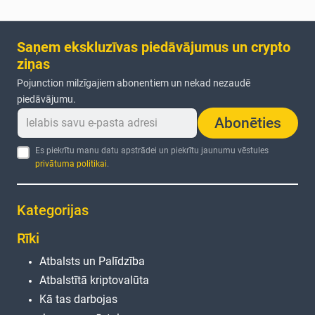
Saņem ekskluzīvas piedāvājumus un crypto
ziņas
Pojunction milzīgajiem abonentiem un nekad nezaudē
piedāvājumu.
Abonēties
Es piekrītu manu datu apstrādei un piekrītu jaunumu vēstules
privātuma politikai
.
Kategorijas
Rīki
Atbalsts un Palīdzība
Atbalstītā kriptovalūta
Kā tas darbojas