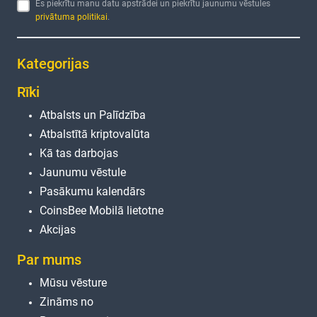
Es piekrītu manu datu apstrādei un piekrītu jaunumu vēstules
privātuma politikai
.
Kategorijas
Rīki
Atbalsts un Palīdzība
Atbalstītā kriptovalūta
Kā tas darbojas
Jaunumu vēstule
Pasākumu kalendārs
CoinsBee Mobilā lietotne
Akcijas
Par mums
Mūsu vēsture
Zināms no