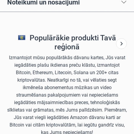
Noteikumi un nosacījumi
Populārākie produkti Tavā
reģionā
Izmantojot mūsu populārākās dāvanu kartes, Jūs varat
iegādāties plašu ikdienas preču klāstu, izmantojot
Bitcoin, Ethereum, Litecoin, Solana un 200+ citas
kriptovalūtas. Neatkarīgi no tā, vai vēlaties segt
ikmēneša abonementus mūzikas un video
straumēšanas pakalpojumiem vai nepieciešams
iegādāties mājsaimniecības preces, tehnoloģiskās
sīklietas vai grāmatas, mēs Jums palīdzēsim. Piemēram,
Jūs varat viegli iegādāties Amazon dāvanu karti ar
Bitcoin vai citām kriptovalūtām, lai iegūtu gandrīz visu,
kas Jums nepieciešams!