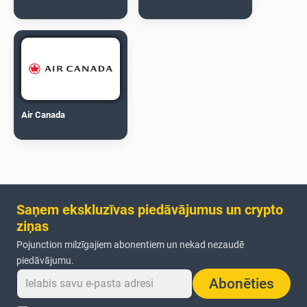
Air Canada
Saņem ekskluzīvas piedāvājumus un crypto
ziņas
Pojunction milzīgajiem abonentiem un nekad nezaudē
piedāvājumu.
Abonēties