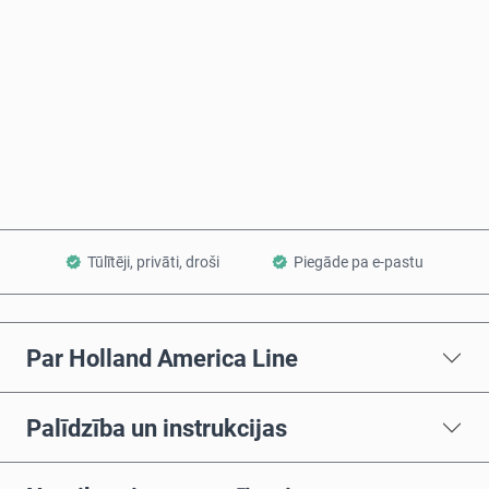
Pērc tagad
Pievienot grozam
Tūlītēji, privāti, droši
Piegāde pa e-pastu
Par Holland America Line
Palīdzība un instrukcijas