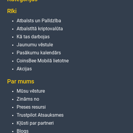
Rīki
Atbalsts un Palīdzība
Atbalstītā kriptovalūta
Kā tas darbojas
Jaunumu vēstule
Pasākumu kalendārs
CoinsBee Mobilā lietotne
Akcijas
Par mums
Mūsu vēsture
Zināms no
Preses resursi
Trustpilot Atsauksmes
Kļūsti par partneri
Blogs