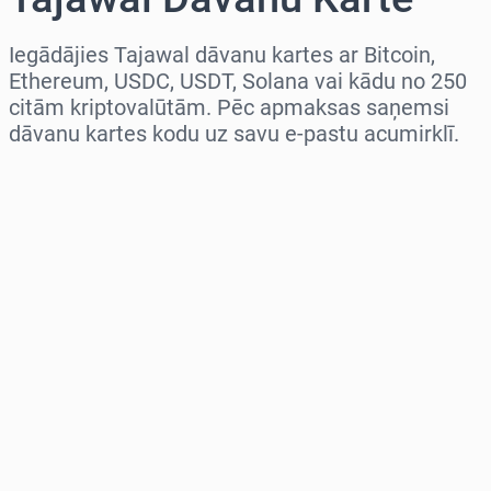
Iegādājies Tajawal dāvanu kartes ar Bitcoin,
Ethereum, USDC, USDT, Solana vai kādu no 250
citām kriptovalūtām. Pēc apmaksas saņemsi
dāvanu kartes kodu uz savu e-pastu acumirklī.
Izvēlieties reģionu
Izvēlies summu
Aptuvenā cena
Pērc tagad