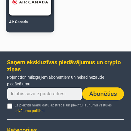
Air Canada
Saņem ekskluzīvas piedāvājumus un crypto
ziņas
Pojunction milzīgajiem abonentiem un nekad nezaudē
piedāvājumu.
Abonēties
Es piekrītu manu datu apstrādei un piekrītu jaunumu vēstules
privātuma politikai
.
Kategorijas