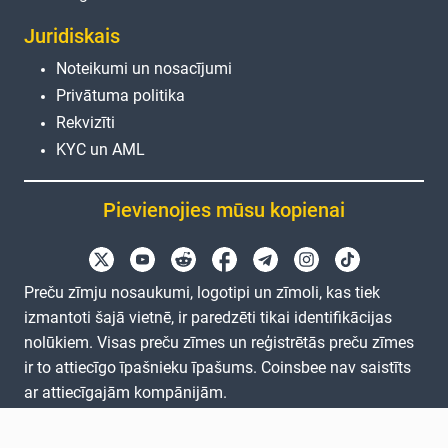
Juridiskais
Noteikumi un nosacījumi
Privātuma politika
Rekvizīti
KYC un AML
Pievienojies mūsu kopienai
Preču zīmju nosaukumi, logotipi un zīmoli, kas tiek
izmantoti šajā vietnē, ir paredzēti tikai identifikācijas
nolūkiem. Visas preču zīmes un reģistrētās preču zīmes
ir to attiecīgo īpašnieku īpašums. Coinsbee nav saistīts
ar attiecīgajām kompānijām.