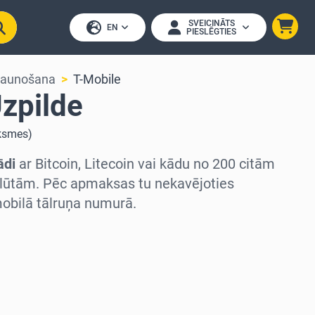
SVEICINĀTS
EN
PIESLĒGTIES
tjaunošana
T-Mobile
zpilde
ksmes
)
ādi
ar Bitcoin, Litecoin vai kādu no 200 citām
lūtām. Pēc apmaksas tu nekavējoties
obilā tālruņa numurā.