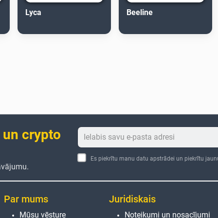
Lyca
Beeline
 un crypto
Es piekrītu manu datu apstrādei un piekrītu jau
āvājumu.
Par mums
Juridiskais
Mūsu vēsture
Noteikumi un nosacījumi