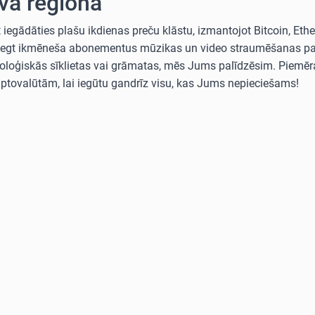
vā reģionā
egādāties plašu ikdienas preču klāstu, izmantojot Bitcoin, Ethe
ties segt ikmēneša abonementus mūzikas un video straumēšanas 
loģiskās sīklietas vai grāmatas, mēs Jums palīdzēsim. Piemēra
iptovalūtām, lai iegūtu gandrīz visu, kas Jums nepieciešams!