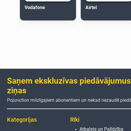
Vodafone
Airtel
Saņem ekskluzīvas piedāvājumus
ziņas
Pojunction milzīgajiem abonentiem un nekad nezaudē pied
Kategorijas
Rīki
Atbalsts un Palīdzība