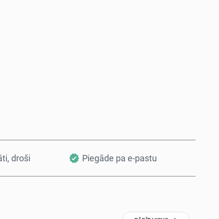
Pērc tagad
Pievienot grozam
āti, droši
Piegāde pa e-pastu