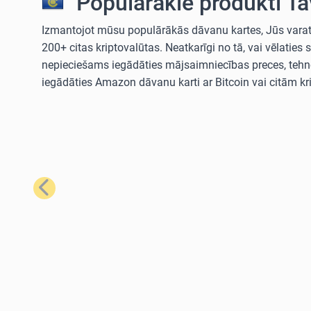
Populārākie produkti Ta
Izmantojot mūsu populārākās dāvanu kartes, Jūs varat i
200+ citas kriptovalūtas. Neatkarīgi no tā, vai vēla
nepieciešams iegādāties mājsaimniecības preces, tehno
iegādāties Amazon dāvanu karti ar Bitcoin vai citām kr
Iepriekšējais