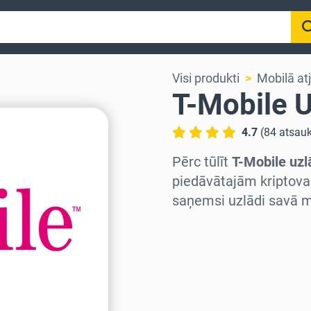
Visi produkti
Mobilā a
T-Mobile U
4.7
(
84
atsau
Pērc tūlīt
T-Mobile uzl
piedāvātajām kriptova
saņemsi uzlādi savā m
Izvēlieties reģionu
Izvēlies summu