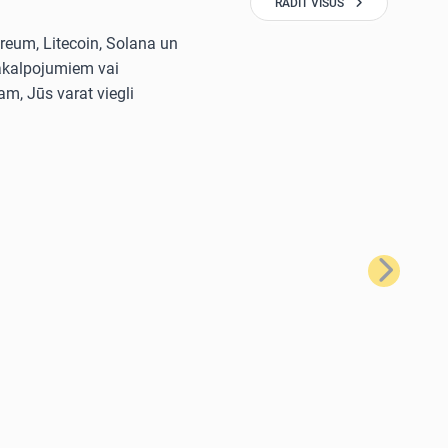
RĀDĪT VISUS
reum, Litecoin, Solana un
pakalpojumiem vai
m, Jūs varat viegli
Nākamais