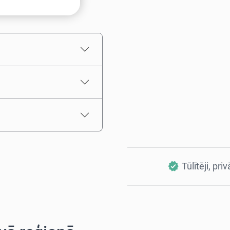
Aptuvenā cena
Tūlītēji, priv