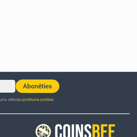
Abonēties
numu vēstules
privātuma politikai
.