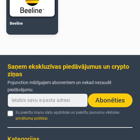
Beeline
Saņem ekskluzīvas piedāvājumus un crypto
ziņas
Pojunction milzīgajiem abonentiem un nekad nezaudē
piedāvājumu.
Abonēties
Es piekrītu manu datu apstrādei un piekrītu jaunumu vēstules
privātuma politikai
.
Kategorijas