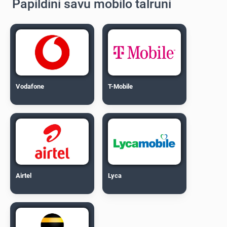
Papildini savu mobilo tālruni
Vodafone
T-Mobile
Airtel
Lyca