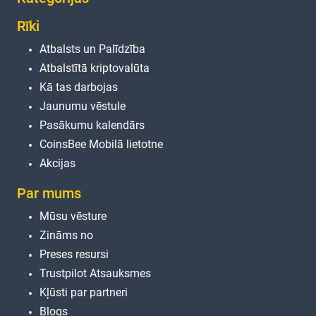
Rīki
Atbalsts un Palīdzība
Atbalstītā kriptovalūta
Kā tas darbojas
Jaunumu vēstule
Pasākumu kalendārs
CoinsBee Mobilā lietotne
Akcijas
Par mums
Mūsu vēsture
Zināms no
Preses resursi
Trustpilot Atsauksmes
Kļūsti par partneri
Blogs