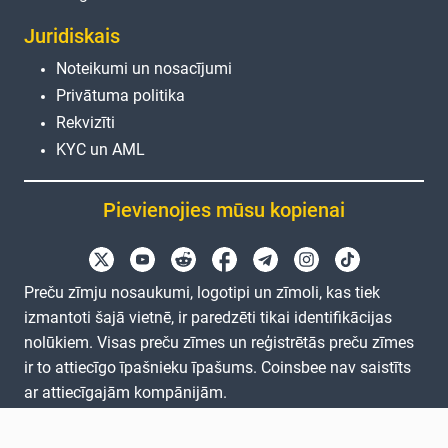
Juridiskais
Noteikumi un nosacījumi
Privātuma politika
Rekvizīti
KYC un AML
Pievienojies mūsu kopienai
Preču zīmju nosaukumi, logotipi un zīmoli, kas tiek
izmantoti šajā vietnē, ir paredzēti tikai identifikācijas
nolūkiem. Visas preču zīmes un reģistrētās preču zīmes
ir to attiecīgo īpašnieku īpašums. Coinsbee nav saistīts
ar attiecīgajām kompānijām.