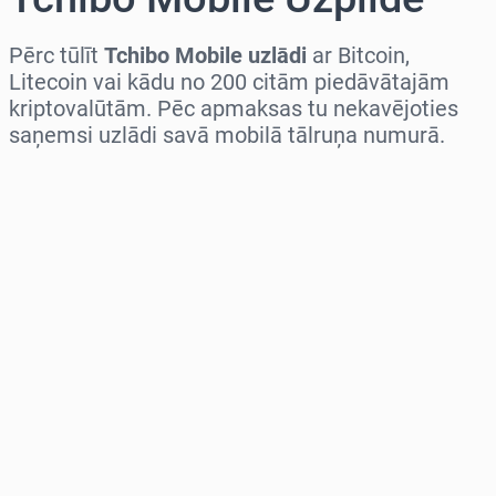
Pērc tūlīt
Tchibo Mobile uzlādi
ar Bitcoin,
Litecoin vai kādu no 200 citām piedāvātajām
kriptovalūtām. Pēc apmaksas tu nekavējoties
saņemsi uzlādi savā mobilā tālruņa numurā.
Izvēlieties reģionu
Izvēlies summu
Aptuvenā cena
Pērc tagad