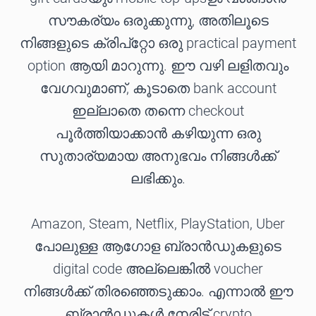
സൗകര്യം ഒരുക്കുന്നു, അതിലൂടെ
നിങ്ങളുടെ ക്രിപ്റ്റോ ഒരു practical payment
option ആയി മാറുന്നു. ഈ വഴി ലളിതവും
വേഗവുമാണ്, കൂടാതെ bank account
ഇല്ലാതെ തന്നെ checkout
പൂർത്തിയാക്കാൻ കഴിയുന്ന ഒരു
സുതാര്യമായ അനുഭവം നിങ്ങൾക്ക്
ലഭിക്കും.
Amazon, Steam, Netflix, PlayStation, Uber
പോലുള്ള ആഗോള ബ്രാൻഡുകളുടെ
digital code അല്ലെങ്കിൽ voucher
നിങ്ങൾക്ക് തിരഞ്ഞെടുക്കാം. എന്നാൽ ഈ
ബ്രാൻഡുകൾ നേരിട്ട് crypto