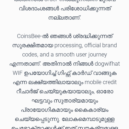
വിശദാംശങ്ങൾ പരിശോധിക്കുന്നത്
നല്ലതാണ്.
CoinsBee-ൽ ഞങ്ങൾ ശ്രദ്ധിക്കുന്നത്
സുരക്ഷിതമായ processing, official brand
codes, and a smooth user journey
എന്നതാണ്. അതിനാൽ നിങ്ങൾ dogwifhat
WIF ഉപയോഗിച്ച് ഗിഫ്റ്റ് കാർഡ് വാങ്ങുക
എന്ന ലക്ഷ്യത്തിലായാലും mobile credit
റീചാർജ് ചെയ്യുകയായാലും, ഓരോ
ഘട്ടവും സുതാര്യമായും
പ്രായോഗികമായും കൈകാര്യം
ചെയ്യപ്പെടുന്നു. ലോകമെമ്പാടുമുള്ള
ഉപഭോക്താക്കൾക്ക് ഇത് സൗകര്യമുള്ള