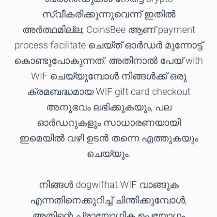
സ്വീകരിക്കുന്നുവെന്ന് ഇതിൽ
അർത്ഥമില്ല; CoinsBee ആണ് payment
process facilitate ചെയ്ത് ഓർഡർ മുന്നോട്ട്
കൊണ്ടുപോകുന്നത്. അതിനാൽ പേയ് with
WIF ചെയ്യുമ്പോൾ നിങ്ങൾക്ക് ഒരു
ക്രമബദ്ധമായ WIF gift card checkout
അനുഭവം ലഭിക്കുകയും, പല
ഓർഡറുകളും സാധാരണയായി
ഇമെയിൽ വഴി ഉടൻ തന്നെ എത്തുകയും
ചെയ്യും.
നിങ്ങൾ dogwifhat WIF വാങ്ങുക
എന്നതിനെക്കുറിച്ച് ചിന്തിക്കുമ്പോൾ,
അതിന്റെ പ്രായോഗിക ഉപയോഗം