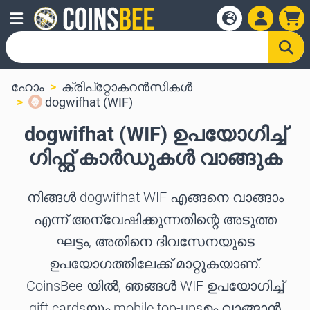
ഹോം
ക്രിപ്‌റ്റോകറൻസികൾ
dogwifhat (WIF)
dogwifhat (WIF) ഉപയോഗിച്ച്
ഗിഫ്റ്റ് കാർഡുകൾ വാങ്ങുക
നിങ്ങൾ dogwifhat WIF എങ്ങനെ വാങ്ങാം
എന്ന് അന്വേഷിക്കുന്നതിന്റെ അടുത്ത
ഘട്ടം, അതിനെ ദിവസേനയുടെ
ഉപയോഗത്തിലേക്ക് മാറ്റുകയാണ്.
CoinsBee-യിൽ, ഞങ്ങൾ WIF ഉപയോഗിച്ച്
gift cardsയും mobile top-upsഉം വാങ്ങാൻ