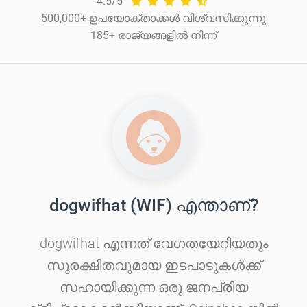
4.5/5
500,000+ ഉപയോക്താക്കൾ വിശ്വസിക്കുന്നു
185+ രാജ്യങ്ങളിൽ നിന്ന്
dogwifhat (WIF) എന്താണ്?
dogwifhat എന്നത് വേഗതയേറിയതും
സുരക്ഷിതവുമായ ഇടപാടുകൾക്ക്
സഹായിക്കുന്ന ഒരു ജനപ്രിയ