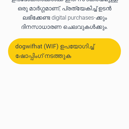
ഒരു മാർഗ്ഗമാണ്, പ്രത്യേകിച്ച് ഉടൻ
ലഭിക്കേണ്ട digital purchases-ക്കും
ദിനസാധാരണ ചെലവുകൾക്കും.
dogwifhat (WIF) ഉപയോഗിച്ച്
ഷോപ്പിംഗ് നടത്തുക