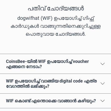
പതിവ് ചോദ്യങ്ങൾ
dogwifhat (WIF) ഉപയോഗിച്ച് ഗിഫ്റ്റ്
കാർഡുകൾ വാങ്ങുന്നതിനെക്കുറിച്ചുള്ള
പൊതുവായ ചോദ്യങ്ങൾ.
CoinsBee-യിൽ WIF ഉപയോഗിച്ച് voucher
എങ്ങനെ നേടാം?
WIF ഉപയോഗിച്ച് വാങ്ങിയ digital code എത്ര
വേഗത്തിൽ ലഭിക്കും?
WIF കൊണ്ട് എന്തൊക്കെ വാങ്ങാൻ കഴിയും?