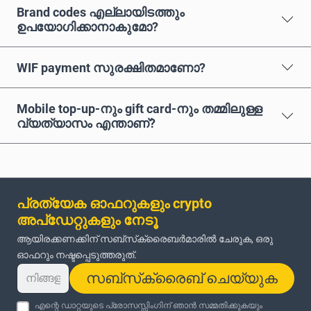
Brand codes എല്ലായിടത്തും
ഉപയോഗിക്കാനാകുമോ?
WIF payment സുരക്ഷിതമാണോ?
Mobile top-up-നും gift card-നും തമ്മിലുള്ള
വ്യത്യാസം എന്താണ്?
പ്രത്യേക ഓഫറുകളും crypto
അപ്‌ഡേറ്റുകളും നേടൂ
ആയിരക്കണക്കിന് സബ്‌സ്‌ക്രൈബർമാരിൽ ചേരുക, ഒരു
ഓഫറും നഷ്ടപ്പെടുത്തരുത്.
സബ്‌സ്‌ക്രൈബ് ചെയ്യുക
എന്റെ ഡാറ്റയുടെ പ്രോസസ്സിംഗിന് ഞാൻ സമ്മതിക്കുകയും