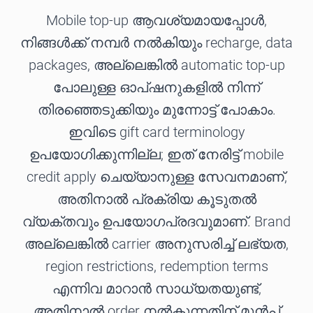
Mobile top-up ആവശ്യമായപ്പോൾ,
നിങ്ങൾക്ക് നമ്പർ നൽകിയും recharge, data
packages, അല്ലെങ്കിൽ automatic top-up
പോലുള്ള ഓപ്ഷനുകളിൽ നിന്ന്
തിരഞ്ഞെടുക്കിയും മുന്നോട്ട് പോകാം.
ഇവിടെ gift card terminology
ഉപയോഗിക്കുന്നില്ല; ഇത് നേരിട്ട് mobile
credit apply ചെയ്യാനുള്ള സേവനമാണ്,
അതിനാൽ പ്രക്രിയ കൂടുതൽ
വ്യക്തവും ഉപയോഗപ്രദവുമാണ്. Brand
അല്ലെങ്കിൽ carrier അനുസരിച്ച് ലഭ്യത,
region restrictions, redemption terms
എന്നിവ മാറാൻ സാധ്യതയുണ്ട്,
അതിനാൽ order നൽകുന്നതിന് മുൻപ്