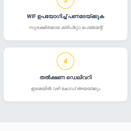
3
WIF ഉപയോഗിച്ച് പണമടയ്ക്കുക
സുരക്ഷിതമായ ക്രിപ്‌റ്റോ പേയ്‌മെന്റ്
4
തൽക്ഷണ ഡെലിവറി
ഇമെയിൽ വഴി കോഡ് അയയ്ക്കും