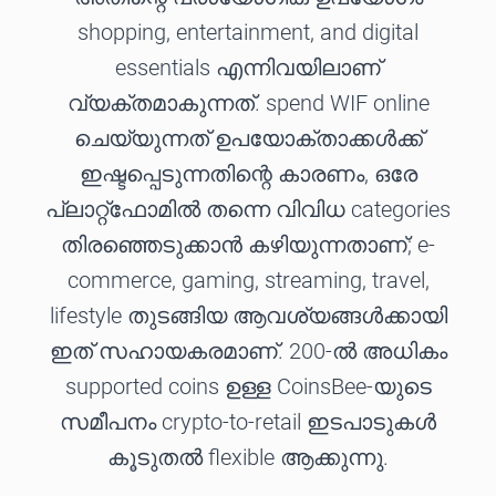
shopping, entertainment, and digital
essentials എന്നിവയിലാണ്
വ്യക്തമാകുന്നത്. spend WIF online
ചെയ്യുന്നത് ഉപയോക്താക്കൾക്ക്
ഇഷ്ടപ്പെടുന്നതിന്റെ കാരണം, ഒരേ
പ്ലാറ്റ്ഫോമിൽ തന്നെ വിവിധ categories
തിരഞ്ഞെടുക്കാൻ കഴിയുന്നതാണ്; e-
commerce, gaming, streaming, travel,
lifestyle തുടങ്ങിയ ആവശ്യങ്ങൾക്കായി
ഇത് സഹായകരമാണ്. 200-ൽ അധികം
supported coins ഉള്ള CoinsBee-യുടെ
സമീപനം crypto-to-retail ഇടപാടുകൾ
കൂടുതൽ flexible ആക്കുന്നു.