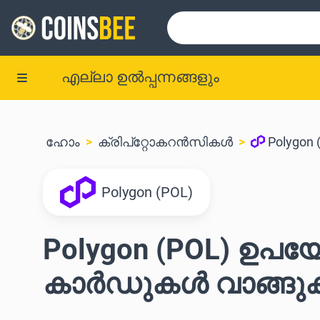
എല്ലാ ഉൽപ്പന്നങ്ങളും
ഹോം
ക്രിപ്‌റ്റോകറൻസികൾ
Polygon 
Polygon (POL)
Polygon (POL) ഉപയോഗിച
കാർഡുകൾ വാങ്ങു