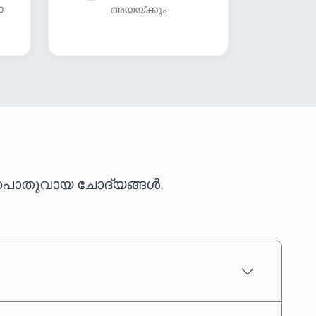
ോ
അയയ്ക്കും
ുള്ള പൊതുവായ ചോദ്യങ്ങൾ.