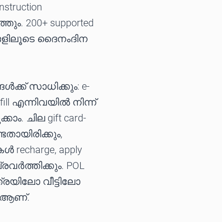
struction
ം. 200+ supported
ഞങ്ങളിലൂടെ ദൈനംദിന
ൾക്ക് സാധിക്കും: e-
fill എന്നിവയിൽ നിന്ന്
. ചില gift card-
ടതായിരിക്കും,
charge, apply
്രവർത്തിക്കും. POL
ത്രയിലോ വീട്ടിലോ
 ആണ്.