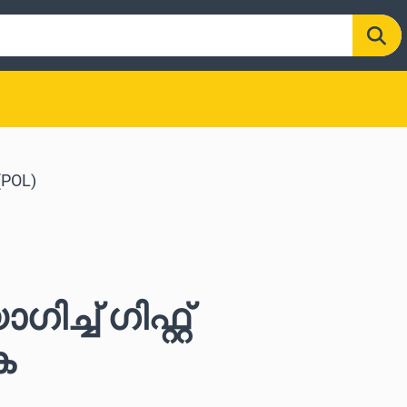
(POL)
്ച് ഗിഫ്റ്റ്
ക