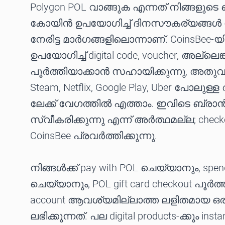
Polygon POL വാങ്ങുക എന്നത് നിങ്ങളു
കോയിൻ ഉപയോഗിച്ച് ദിനസൗകര്യങ്ങൾ ന
നേരിട്ട മാർഗങ്ങളിലൊന്നാണ്. CoinsBee
ഉപയോഗിച്ച് digital code, voucher, അല്ലെങ്
പൂർത്തിയാക്കാൻ സഹായിക്കുന്നു, അതുവഴി
Steam, Netflix, Google Play, Uber പോലുള
ലേക്ക് വേഗത്തിൽ എത്താം. ഇവിടെ ബ്രാൻഡ
സ്വീകരിക്കുന്നു എന്ന് അർത്ഥമല്ല; chec
CoinsBee പ്രവർത്തിക്കുന്നു.
നിങ്ങൾക്ക് pay with POL ചെയ്യാനും, spend
ചെയ്യാനും, POL gift card checkout പൂർത്
account ആവശ്യമില്ലാത്ത ലളിതമായ ഒര
ലഭിക്കുന്നത്. പല digital products-ക്കും instan