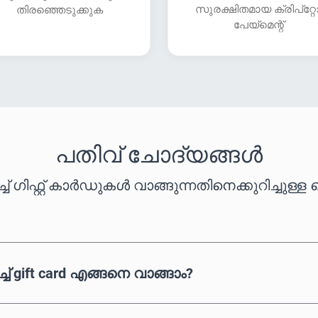
സുരക്ഷിതമായ ക്രിപ്‌റ്റ
തിരഞ്ഞെടുക്കുക
പേയ്‌മെന്റ്
പതിവ് ചോദ്യങ്ങൾ
ച് ഗിഫ്റ്റ് കാർഡുകൾ വാങ്ങുന്നതിനെക്കുറിച്ച
് gift card എങ്ങനെ വാങ്ങാം?