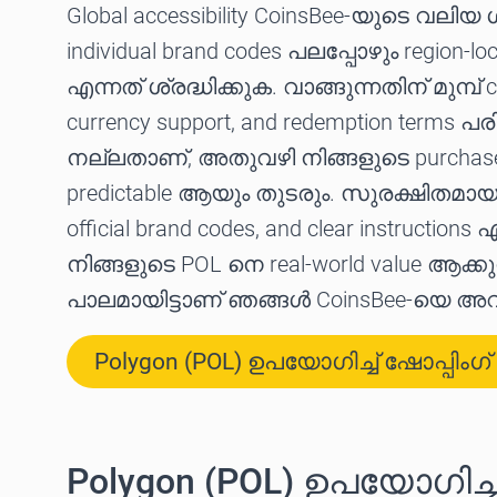
Global accessibility CoinsBee-യുടെ വലി
individual brand codes പലപ്പോഴും region-l
എന്നത് ശ്രദ്ധിക്കുക. വാങ്ങുന്നതിന് മുമ്പ് cou
currency support, and redemption terms പ
നല്ലതാണ്, അതുവഴി നിങ്ങളുടെ purcha
predictable ആയും തുടരും. സുരക്ഷിതമായ 
official brand codes, and clear instruction
നിങ്ങളുടെ POL നെ real-world value ആക്
പാലമായിട്ടാണ് ഞങ്ങൾ CoinsBee-യെ അവതരി
Polygon (POL) ഉപയോഗിച്ച് ഷോപ്പിംഗ
Polygon (POL) ഉപയോഗിച്ച