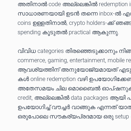
അതിനാൽ code അല്ലെങ്കിൽ redemption in
സാധാരണയായി ഉടൻ തന്നെ inbox-ൽ എത്തു
coins ഉള്ളതിനാൽ, crypto holders-ക്ക് 
spending കൂടുതൽ practical ആകുന്നു.
വിവിധ categories തിരഞ്ഞെടുക്കാനും നിങ്ങ
commerce, gaming, entertainment, mobile re
ആവശ്യത്തിന് അനുയോജ്യമായത് എടുക്കാം
കൾ online redemption വഴി ഉപയോഗിക്കേണ്
അതേസമയം ചില മൊബൈൽ ഓപ്ഷനുകൾ re
credit, അല്ലെങ്കിൽ data packages ആയി പ
ഉപയോഗിച്ച് വൗച്ചർ വാങ്ങുക എന്നത് യാ
ഒരുപോലെ സൗകര്യപ്രദമായ ഒരു setup