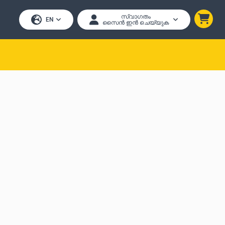
സ്വാഗതം
EN
സൈൻ ഇൻ ചെയ്യുക