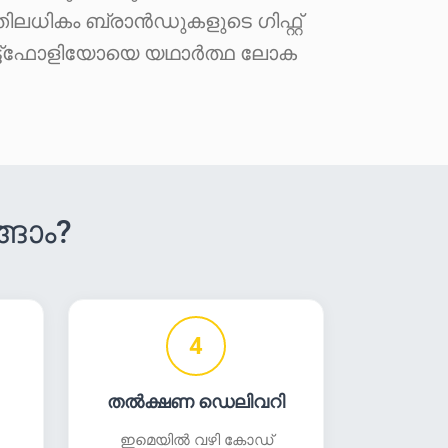
്തിലധികം ബ്രാൻഡുകളുടെ ഗിഫ്റ്റ്
ർട്ട്‌ഫോളിയോയെ യഥാർത്ഥ ലോക
്ങാം?
4
തൽക്ഷണ ഡെലിവറി
ഇമെയിൽ വഴി കോഡ്