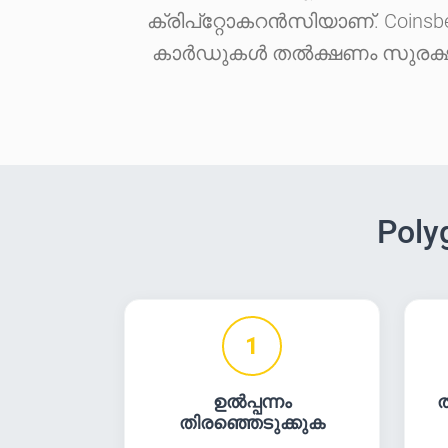
ക്രിപ്‌റ്റോകറൻസിയാണ്. Coinsbe
കാർഡുകൾ തൽക്ഷണം സുരക്ഷിതമ
Poly
1
ഉൽപ്പന്നം
ത
തിരഞ്ഞെടുക്കുക