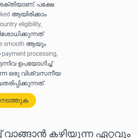
യ ശക്തിയാണ്, പക്ഷേ
ocked ആയിരിക്കാം
ntry eligibility,
രിശോധിക്കുന്നത്
se smooth ആയും
payment processing,
s എന്നിവ ഉപയോഗിച്ച്
കുന്ന ഒരു വിശ്വസനീയ
പ്പിക്കുന്നത്.
് നടത്തുക
് വാങ്ങാൻ കഴിയുന്ന ഏറ്റവും