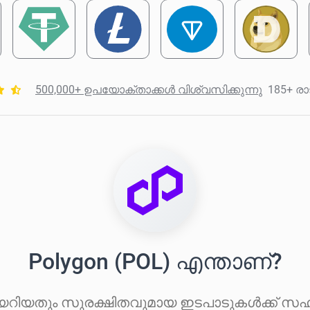
500,000+ ഉപയോക്താക്കൾ വിശ്വസിക്കുന്നു
185+ രാ
Polygon (POL) എന്താണ്?
േറിയതും സുരക്ഷിതവുമായ ഇടപാടുകൾക്ക് സഹാ