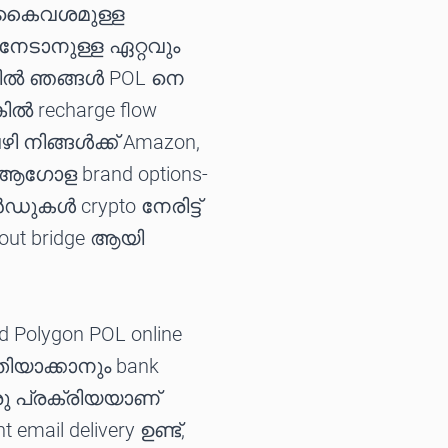
ടെ കൈവശമുള്ള
േടാനുള്ള ഏറ്റവും
-യിൽ ഞങ്ങൾ POL നെ
കിൽ recharge flow
 നിങ്ങൾക്ക് Amazon,
്ള ആഗോള brand options-
ുകൾ crypto നേരിട്ട്
kout bridge ആയി
 Polygon POL online
തിയാക്കാനും bank
ു പ്രക്രിയയാണ്
t email delivery ഉണ്ട്,