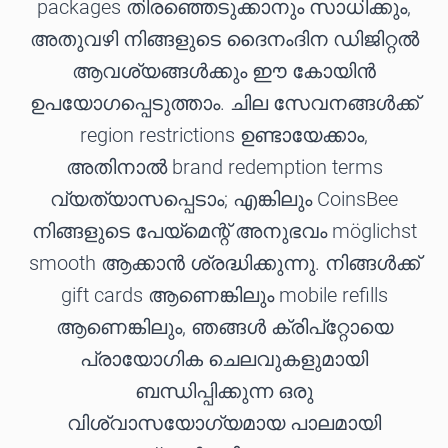
packages തിരഞ്ഞെടുക്കാനും സാധിക്കും,
അതുവഴി നിങ്ങളുടെ ദൈനംദിന ഡിജിറ്റൽ
ആവശ്യങ്ങൾക്കും ഈ കോയിൻ
ഉപയോഗപ്പെടുത്താം. ചില സേവനങ്ങൾക്ക്
region restrictions ഉണ്ടായേക്കാം,
അതിനാൽ brand redemption terms
വ്യത്യാസപ്പെടാം; എങ്കിലും CoinsBee
നിങ്ങളുടെ പേയ്മെന്റ് അനുഭവം möglichst
smooth ആക്കാൻ ശ്രദ്ധിക്കുന്നു. നിങ്ങൾക്ക്
gift cards ആണെങ്കിലും mobile refills
ആണെങ്കിലും, ഞങ്ങൾ ക്രിപ്റ്റോയെ
പ്രായോഗിക ചെലവുകളുമായി
ബന്ധിപ്പിക്കുന്ന ഒരു
വിശ്വാസയോഗ്യമായ പാലമായി