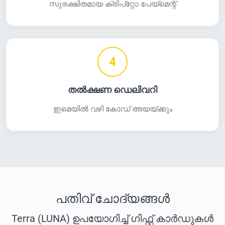
സുരക്ഷിതമായ ക്രിപ്‌റ്റോ പേയ്‌മെന്റ്
4
തൽക്ഷണ ഡെലിവറി
ഇമെയിൽ വഴി കോഡ് അയയ്ക്കും
പതിവ് ചോദ്യങ്ങൾ
Terra (LUNA) ഉപയോഗിച്ച് ഗിഫ്റ്റ് കാർഡുകൾ