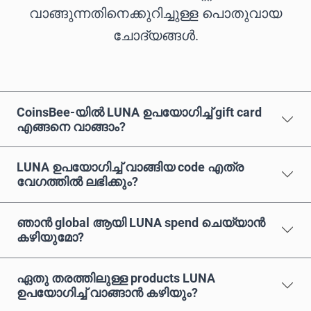
വാങ്ങുന്നതിനെക്കുറിച്ചുള്ള പൊതുവായ
ചോദ്യങ്ങൾ.
CoinsBee-യിൽ LUNA ഉപയോഗിച്ച് gift card
എങ്ങനെ വാങ്ങാം?
LUNA ഉപയോഗിച്ച് വാങ്ങിയ code എത്ര
വേഗത്തിൽ ലഭിക്കും?
ഞാൻ global ആയി LUNA spend ചെയ്യാൻ
കഴിയുമോ?
ഏതു തരത്തിലുള്ള products LUNA
ഉപയോഗിച്ച് വാങ്ങാൻ കഴിയും?