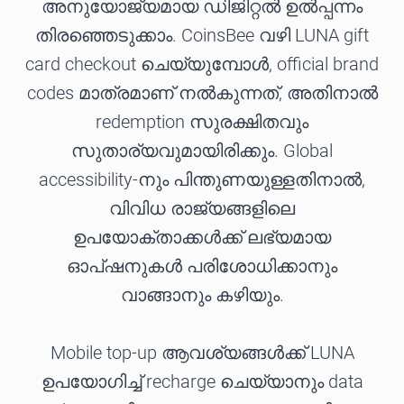
അനുയോജ്യമായ ഡിജിറ്റൽ ഉൽപ്പന്നം
തിരഞ്ഞെടുക്കാം. CoinsBee വഴി LUNA gift
card checkout ചെയ്യുമ്പോൾ, official brand
codes മാത്രമാണ് നൽകുന്നത്, അതിനാൽ
redemption സുരക്ഷിതവും
സുതാര്യവുമായിരിക്കും. Global
accessibility-നും പിന്തുണയുള്ളതിനാൽ,
വിവിധ രാജ്യങ്ങളിലെ
ഉപയോക്താക്കൾക്ക് ലഭ്യമായ
ഓപ്ഷനുകൾ പരിശോധിക്കാനും
വാങ്ങാനും കഴിയും.
Mobile top-up ആവശ്യങ്ങൾക്ക് LUNA
ഉപയോഗിച്ച് recharge ചെയ്യാനും data