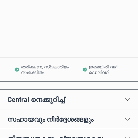
ഇപ്പോൾ വാങ്ങുക
കാർട്ടിലേക്ക് ചേർക്കുക
തൽക്ഷണ, സ്വകാര്യം,
ഇമെയിൽ വഴി
സുരക്ഷിതം
ഡെലിവറി
Central നെക്കുറിച്ച്
സഹായവും നിർദ്ദേശങ്ങളും