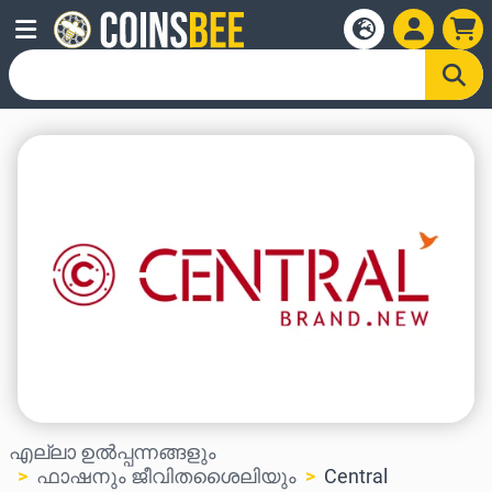
എല്ലാ ഉൽപ്പന്നങ്ങളും
ഫാഷനും ജീവിതശൈലിയും
Central