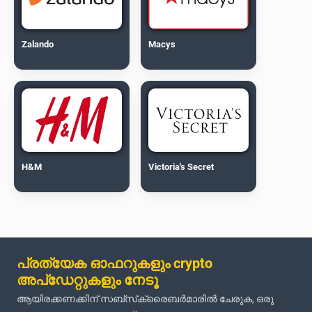
Zalando
Macys
H&M
Victoria's Secret
പ്രത്യേക ഓഫറുകളും crypto
അപ്‌ഡേറ്റുകളും നേടൂ
ആയിരക്കണക്കിന് സബ്‌സ്‌ക്രൈബർമാരിൽ ചേരുക, ഒരു