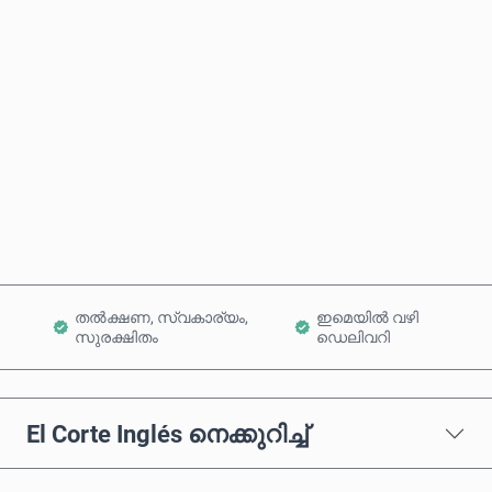
ഏകദേശ വില
ഇപ്പോൾ വാങ്ങുക
കാർട്ടിലേക്ക് ചേർക്കുക
തൽക്ഷണ, സ്വകാര്യം,
ഇമെയിൽ വഴി
സുരക്ഷിതം
ഡെലിവറി
El Corte Inglés നെക്കുറിച്ച്