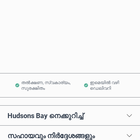
ഏകദേശ വില
ഇപ്പോൾ വാങ്ങുക
കാർട്ടിലേക്ക് ചേർക്കുക
തൽക്ഷണ, സ്വകാര്യം,
ഇമെയിൽ വഴി
സുരക്ഷിതം
ഡെലിവറി
Hudsons Bay നെക്കുറിച്ച്
സഹായവും നിർദ്ദേശങ്ങളും