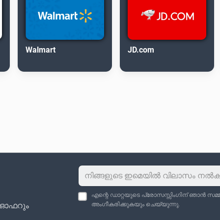
Walmart
JD.com
എന്റെ ഡാറ്റയുടെ പ്രോസസ്സിംഗിന് ഞാൻ സമ്മതി
ു ഓഫറും
അംഗീകരിക്കുകയും ചെയ്യുന്നു.