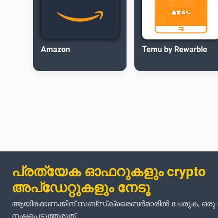
Amazon
Temu by Rewarble
പ്രത്യേക ഓഫറുകളും crypto
അപ്‌ഡേറ്റുകളും നേടൂ
ആയിരക്കണക്കിന് സബ്‌സ്‌ക്രൈബർമാരിൽ ചേരുക, ഒര
നഷ്ടപ്പെടുത്തരുത്.