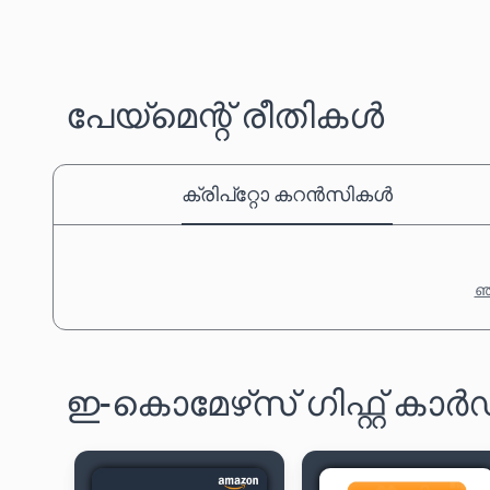
പേയ്‌മെന്റ് രീതികൾ
ക്രിപ്‌റ്റോ കറൻസികൾ
ഞങ
ഇ-കൊമേഴ്‌സ് ഗിഫ്റ്റ് ക