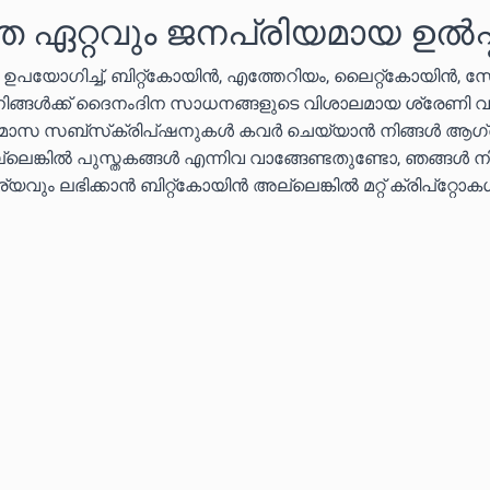
െ ഏറ്റവും ജനപ്രിയമായ ഉൽപ്
ൾ ഉപയോഗിച്ച്, ബിറ്റ്കോയിൻ, എത്തേറിയം, ലൈറ്റ്കോയിൻ, 
 നിങ്ങൾക്ക് ദൈനംദിന സാധനങ്ങളുടെ വിശാലമായ ശ്രേണി വ
തിമാസ സബ്‌സ്‌ക്രിപ്‌ഷനുകൾ കവർ ചെയ്യാൻ നിങ്ങൾ ആഗ്
ലെങ്കിൽ പുസ്തകങ്ങൾ എന്നിവ വാങ്ങേണ്ടതുണ്ടോ, ഞങ്ങൾ ന
വും ലഭിക്കാൻ ബിറ്റ്കോയിൻ അല്ലെങ്കിൽ മറ്റ് ക്രിപ്‌റ്റോ