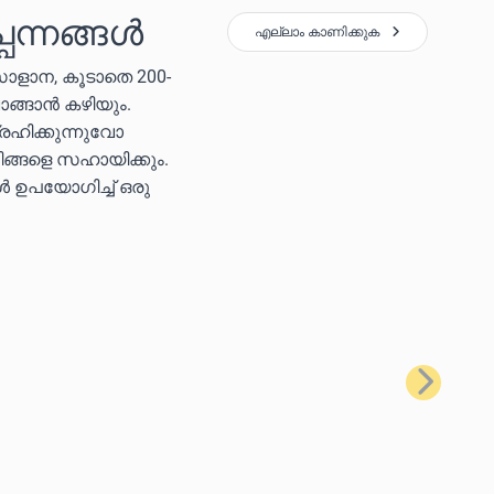
പന്നങ്ങൾ
എല്ലാം കാണിക്കുക
സോളാന, കൂടാതെ 200-
ാങ്ങാൻ കഴിയും.
രഹിക്കുന്നുവോ
ിങ്ങളെ സഹായിക്കും.
കൾ ഉപയോഗിച്ച് ഒരു
അടുത്തത്