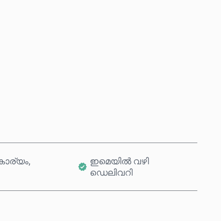
ഇപ്പോൾ വാങ്ങുക
കാർട്ടിലേക്ക് ചേർക്കുക
ാര്യം,
ഇമെയിൽ വഴി
ഡെലിവറി