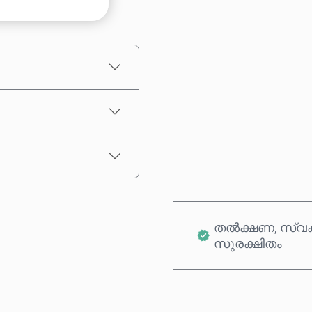
ഏകദേശ വില
തൽക്ഷണ, സ്വക
സുരക്ഷിതം