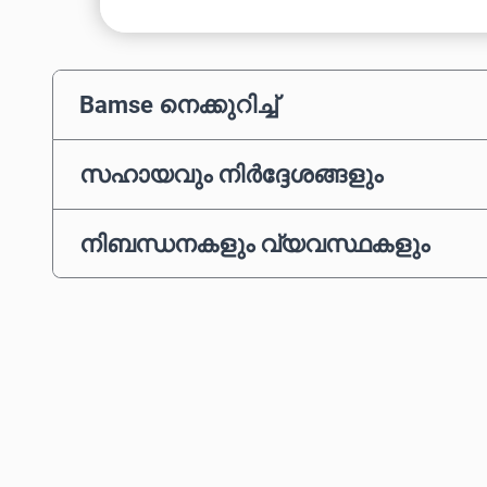
Bamse നെക്കുറിച്ച്
സഹായവും നിർദ്ദേശങ്ങളും
നിബന്ധനകളും വ്യവസ്ഥകളും