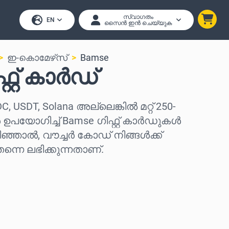
സ്വാഗതം
EN
സൈൻ ഇൻ ചെയ്യുക
ഇ-കൊമേഴ്‌സ്
Bamse
റ്റ് കാർഡ്
DC, USDT, Solana അല്ലെങ്കിൽ മറ്റ് 250-
യോഗിച്ച് Bamse ഗിഫ്റ്റ് കാർഡുകൾ
ിഞ്ഞാൽ, വൗച്ചർ കോഡ് നിങ്ങൾക്ക്
്നെ ലഭിക്കുന്നതാണ്.
കുക
കുക