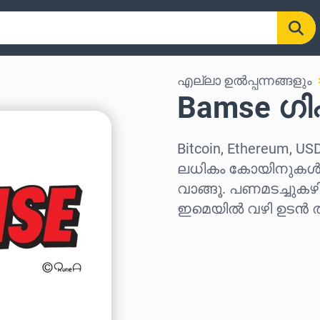
എല്ലാ ഉൽപ്പന്നങ്ങളും
Bamse ഗിഫ്
Bitcoin, Ethereum, US
ലധികം കോയിനുകൾ ഉപ
വാങ്ങൂ. പണമടച്ചുകഴ
ഇമെയിൽ വഴി ഉടൻ തന
പ്രദേശം തിരഞ്ഞെടുക്
ഒരു തുക തിരഞ്ഞെടുക്