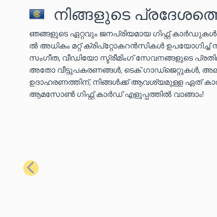
നിങ്ങളുടെ പ്രദേശത്ത
ഞങ്ങളുടെ ഏറ്റവും ജനപ്രിയമായ ഗിഫ്റ്റ് കാർഡുക
ൽ അധികം മറ്റ് ക്രിപ്‌റ്റോകറൻസികൾ ഉപയോഗിച്ച്
സംഗീത, വീഡിയോ സ്ട്രീമിംഗ് സേവനങ്ങളുടെ പ്ര
അതോ വീട്ടുപകരണങ്ങൾ, ടെക് ഗാഡ്‌ജെറ്റുകൾ, അല്
ഉദാഹരണത്തിന്, നിങ്ങൾക്ക് ആവശ്യമുള്ള ഏത് കാര്യ
ആമസോൺ ഗിഫ്റ്റ് കാർഡ് എളുപ്പത്തിൽ വാങ്ങാം!
മുമ്പത്തെ