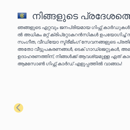
നിങ്ങളുടെ പ്രദേശത്ത
ഞങ്ങളുടെ ഏറ്റവും ജനപ്രിയമായ ഗിഫ്റ്റ് കാർഡുക
ൽ അധികം മറ്റ് ക്രിപ്‌റ്റോകറൻസികൾ ഉപയോഗിച്ച്
സംഗീത, വീഡിയോ സ്ട്രീമിംഗ് സേവനങ്ങളുടെ പ്ര
അതോ വീട്ടുപകരണങ്ങൾ, ടെക് ഗാഡ്‌ജെറ്റുകൾ, അല്
ഉദാഹരണത്തിന്, നിങ്ങൾക്ക് ആവശ്യമുള്ള ഏത് കാര്യ
ആമസോൺ ഗിഫ്റ്റ് കാർഡ് എളുപ്പത്തിൽ വാങ്ങാം!
മുമ്പത്തെ