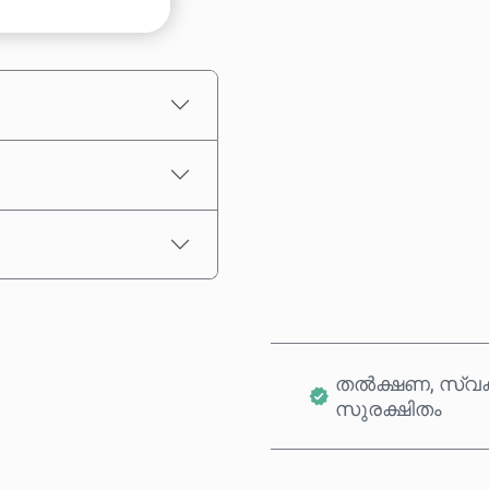
ഏകദേശ വില
തൽക്ഷണ, സ്വക
സുരക്ഷിതം