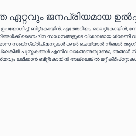
െ ഏറ്റവും ജനപ്രിയമായ ഉൽപ്
ൾ ഉപയോഗിച്ച്, ബിറ്റ്കോയിൻ, എത്തേറിയം, ലൈറ്റ്കോയിൻ, 
 നിങ്ങൾക്ക് ദൈനംദിന സാധനങ്ങളുടെ വിശാലമായ ശ്രേണി വ
തിമാസ സബ്‌സ്‌ക്രിപ്‌ഷനുകൾ കവർ ചെയ്യാൻ നിങ്ങൾ ആഗ്
ലെങ്കിൽ പുസ്തകങ്ങൾ എന്നിവ വാങ്ങേണ്ടതുണ്ടോ, ഞങ്ങൾ ന
വും ലഭിക്കാൻ ബിറ്റ്കോയിൻ അല്ലെങ്കിൽ മറ്റ് ക്രിപ്‌റ്റോ