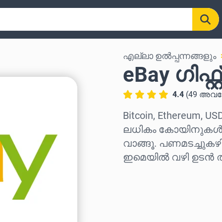
എല്ലാ ഉൽപ്പന്നങ്ങളും
eBay ഗിഫ്റ
4.4
(
49
അവല
Bitcoin, Ethereum, US
ലധികം കോയിനുകൾ ഉപ
വാങ്ങൂ. പണമടച്ചുകഴ
ഇമെയിൽ വഴി ഉടൻ തന
പ്രദേശം തിരഞ്ഞെടുക്
ഒരു തുക തിരഞ്ഞെടുക്