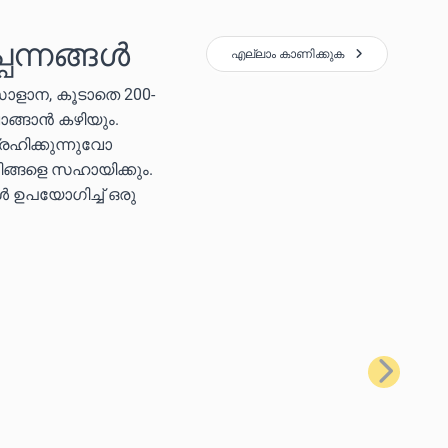
പന്നങ്ങൾ
എല്ലാം കാണിക്കുക
സോളാന, കൂടാതെ 200-
ാങ്ങാൻ കഴിയും.
രഹിക്കുന്നുവോ
ിങ്ങളെ സഹായിക്കും.
കൾ ഉപയോഗിച്ച് ഒരു
അടുത്തത്