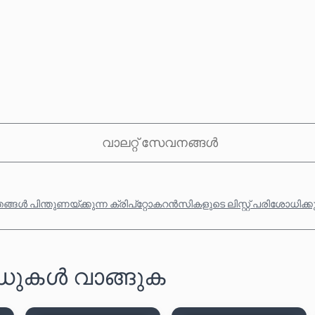
വാലറ്റ് സേവനങ്ങൾ
്ങൾ പിന്തുണയ്ക്കുന്ന ക്രിപ്‌റ്റോകറൻസികളുടെ ലിസ്റ്റ് പരിശോധിക്
ാർഡുകൾ വാങ്ങുക