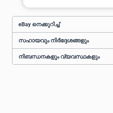
eBay നെക്കുറിച്ച്
സഹായവും നിർദ്ദേശങ്ങളും
നിബന്ധനകളും വ്യവസ്ഥകളും