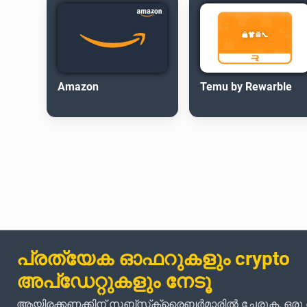
Amazon
Temu by Rewarble
പ്രത്യേക ഓഫറുകളും crypto
അപ്‌ഡേറ്റുകളും നേടൂ
ആയിരക്കണക്കിന് സബ്‌സ്‌ക്രൈബർമാരിൽ ചേരുക, ഒര