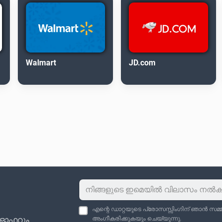
Walmart
JD.com
എന്റെ ഡാറ്റയുടെ പ്രോസസ്സിംഗിന് ഞാൻ സമ്മതി
ു ഓഫറും
അംഗീകരിക്കുകയും ചെയ്യുന്നു.