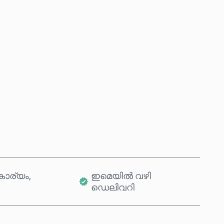
ഇപ്പോൾ വാങ്ങുക
കാർട്ടിലേക്ക് ചേർക്കുക
ാര്യം,
ഇമെയിൽ വഴി
ഡെലിവറി