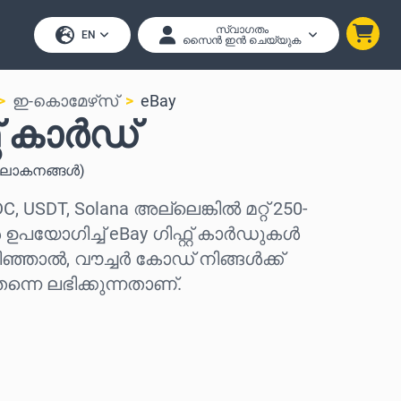
സ്വാഗതം
EN
സൈൻ ഇൻ ചെയ്യുക
ഇ-കൊമേഴ്‌സ്
eBay
്റ് കാർഡ്
ോകനങ്ങൾ
)
DC, USDT, Solana അല്ലെങ്കിൽ മറ്റ് 250-
യോഗിച്ച് eBay ഗിഫ്റ്റ് കാർഡുകൾ
ിഞ്ഞാൽ, വൗച്ചർ കോഡ് നിങ്ങൾക്ക്
്നെ ലഭിക്കുന്നതാണ്.
കുക
കുക