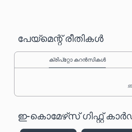
പേയ്‌മെന്റ് രീതികൾ
ക്രിപ്‌റ്റോ കറൻസികൾ
ഞങ
ഇ-കൊമേഴ്‌സ് ഗിഫ്റ്റ് ക