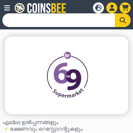
എല്ലാ ഉൽപ്പന്നങ്ങളും
ഭക്ഷണവും റെസ്റ്റോറന്റുകളും