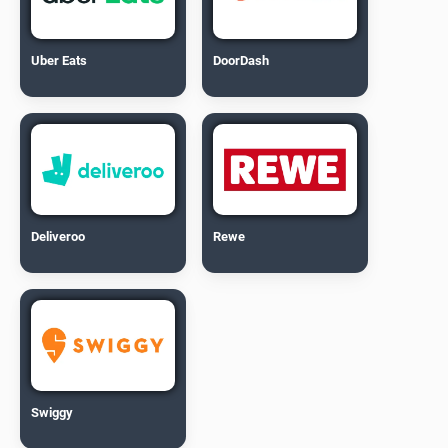
Uber Eats
DoorDash
Deliveroo
Rewe
Swiggy