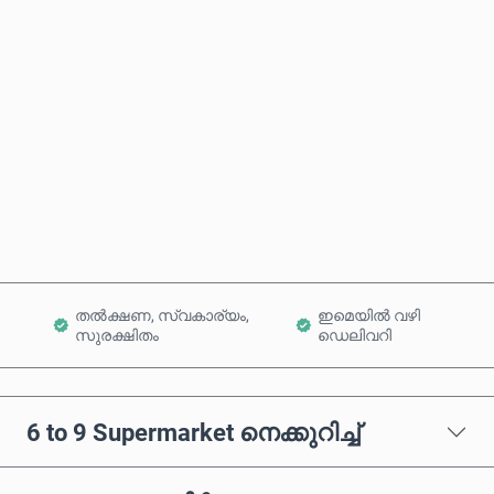
ഏകദേശ വില
ഇപ്പോൾ വാങ്ങുക
കാർട്ടിലേക്ക് ചേർക്കുക
തൽക്ഷണ, സ്വകാര്യം,
ഇമെയിൽ വഴി
സുരക്ഷിതം
ഡെലിവറി
6 to 9 Supermarket നെക്കുറിച്ച്