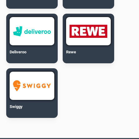
Deliveroo
Rewe
Swiggy