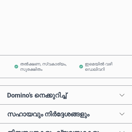
ഇപ്പോൾ വാങ്ങുക
കാർട്ടിലേക്ക് ചേർക്കുക
തൽക്ഷണ, സ്വകാര്യം,
ഇമെയിൽ വഴി
സുരക്ഷിതം
ഡെലിവറി
Domino’s നെക്കുറിച്ച്
സഹായവും നിർദ്ദേശങ്ങളും