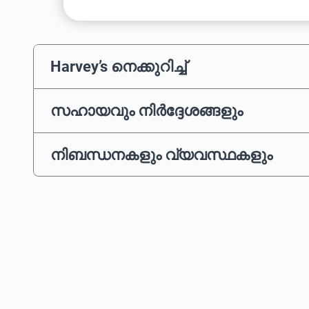
Harvey’s നെക്കുറിച്ച്
സഹായവും നിർദ്ദേശങ്ങളും
നിബന്ധനകളും വ്യവസ്ഥകളും