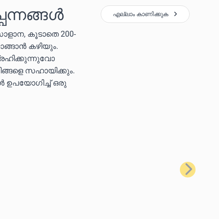
പന്നങ്ങൾ
എല്ലാം കാണിക്കുക
സോളാന, കൂടാതെ 200-
ാങ്ങാൻ കഴിയും.
രഹിക്കുന്നുവോ
ിങ്ങളെ സഹായിക്കും.
കൾ ഉപയോഗിച്ച് ഒരു
അടുത്തത്