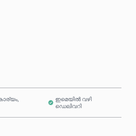
ഇപ്പോൾ വാങ്ങുക
കാർട്ടിലേക്ക് ചേർക്കുക
ാര്യം,
ഇമെയിൽ വഴി
ഡെലിവറി