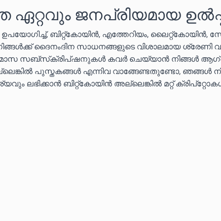
െ ഏറ്റവും ജനപ്രിയമായ ഉൽപ്
ൾ ഉപയോഗിച്ച്, ബിറ്റ്കോയിൻ, എത്തേറിയം, ലൈറ്റ്കോയിൻ, 
 നിങ്ങൾക്ക് ദൈനംദിന സാധനങ്ങളുടെ വിശാലമായ ശ്രേണി വ
തിമാസ സബ്‌സ്‌ക്രിപ്‌ഷനുകൾ കവർ ചെയ്യാൻ നിങ്ങൾ ആഗ്
ലെങ്കിൽ പുസ്തകങ്ങൾ എന്നിവ വാങ്ങേണ്ടതുണ്ടോ, ഞങ്ങൾ ന
വും ലഭിക്കാൻ ബിറ്റ്കോയിൻ അല്ലെങ്കിൽ മറ്റ് ക്രിപ്‌റ്റോ