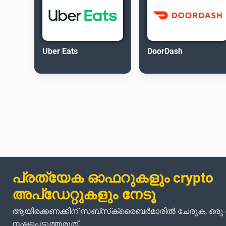
Uber Eats
DoorDash
പ്രത്യേക ഓഫറുകളും crypto
അപ്‌ഡേറ്റുകളും നേടൂ
ആയിരക്കണക്കിന് സബ്‌സ്‌ക്രൈബർമാരിൽ ചേരുക, ഒര
നഷ്ടപ്പെടുത്തരുത്.