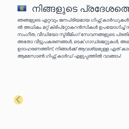
നിങ്ങളുടെ പ്രദേശത്ത
ഞങ്ങളുടെ ഏറ്റവും ജനപ്രിയമായ ഗിഫ്റ്റ് കാർഡുക
ൽ അധികം മറ്റ് ക്രിപ്‌റ്റോകറൻസികൾ ഉപയോഗിച്ച്
സംഗീത, വീഡിയോ സ്ട്രീമിംഗ് സേവനങ്ങളുടെ പ്ര
അതോ വീട്ടുപകരണങ്ങൾ, ടെക് ഗാഡ്‌ജെറ്റുകൾ, അല്
ഉദാഹരണത്തിന്, നിങ്ങൾക്ക് ആവശ്യമുള്ള ഏത് കാര്യ
ആമസോൺ ഗിഫ്റ്റ് കാർഡ് എളുപ്പത്തിൽ വാങ്ങാം!
മുമ്പത്തെ