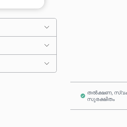
ഏകദേശ വില
തൽക്ഷണ, സ്വക
സുരക്ഷിതം