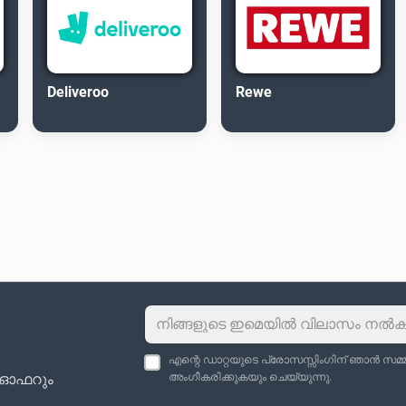
Deliveroo
Rewe
എന്റെ ഡാറ്റയുടെ പ്രോസസ്സിംഗിന് ഞാൻ സമ്മതി
ു ഓഫറും
അംഗീകരിക്കുകയും ചെയ്യുന്നു.