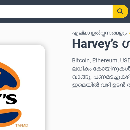
എല്ലാ ഉൽപ്പന്നങ്ങളും
Harvey’s ഗ
Bitcoin, Ethereum, US
ലധികം കോയിനുകൾ ഉപ
വാങ്ങൂ. പണമടച്ചുകഴ
ഇമെയിൽ വഴി ഉടൻ തന
പ്രദേശം തിരഞ്ഞെടുക്
ഒരു തുക തിരഞ്ഞെടുക്