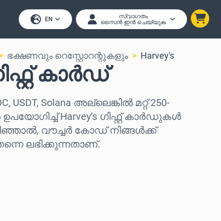
സ്വാഗതം
EN
സൈൻ ഇൻ ചെയ്യുക
ഭക്ഷണവും റെസ്റ്റോറന്റുകളും
Harvey's
ിഫ്റ്റ് കാർഡ്
DC, USDT, Solana അല്ലെങ്കിൽ മറ്റ് 250-
യോഗിച്ച് Harvey’s ഗിഫ്റ്റ് കാർഡുകൾ
ിഞ്ഞാൽ, വൗച്ചർ കോഡ് നിങ്ങൾക്ക്
്നെ ലഭിക്കുന്നതാണ്.
കുക
കുക