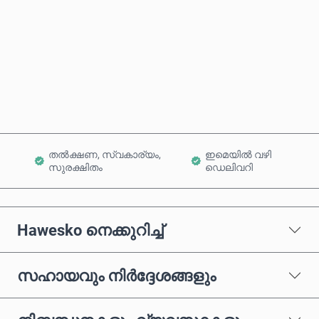
ഇപ്പോൾ വാങ്ങുക
കാർട്ടിലേക്ക് ചേർക്കുക
തൽക്ഷണ, സ്വകാര്യം,
ഇമെയിൽ വഴി
സുരക്ഷിതം
ഡെലിവറി
Hawesko നെക്കുറിച്ച്
സഹായവും നിർദ്ദേശങ്ങളും