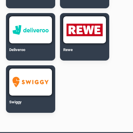
Deliveroo
Rewe
Swiggy