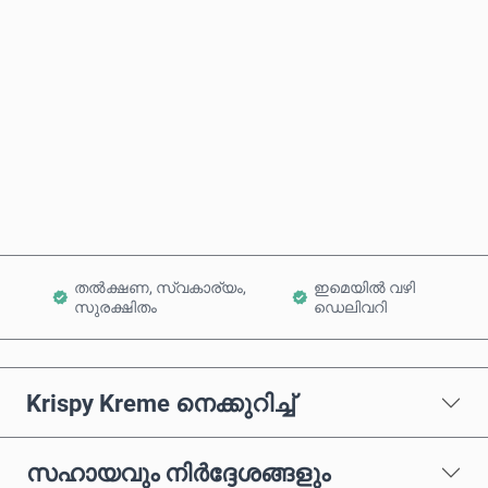
ഏകദേശ വില
ഇപ്പോൾ വാങ്ങുക
കാർട്ടിലേക്ക് ചേർക്കുക
തൽക്ഷണ, സ്വകാര്യം,
ഇമെയിൽ വഴി
സുരക്ഷിതം
ഡെലിവറി
Krispy Kreme നെക്കുറിച്ച്
സഹായവും നിർദ്ദേശങ്ങളും