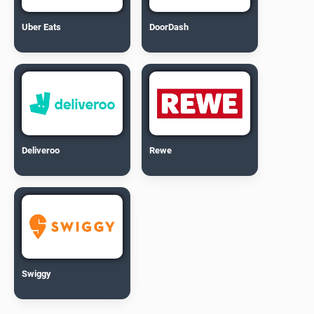
Uber Eats
DoorDash
Deliveroo
Rewe
Swiggy