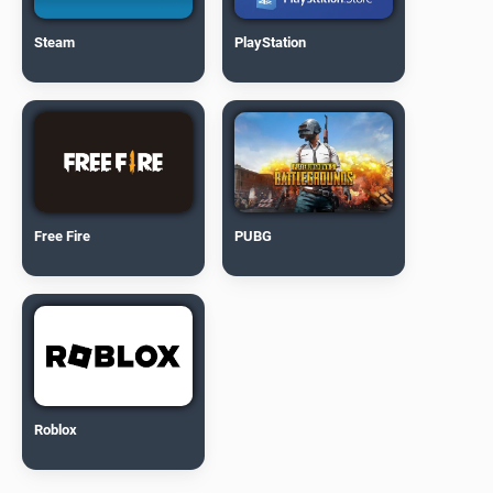
Steam
PlayStation
Free Fire
PUBG
Roblox