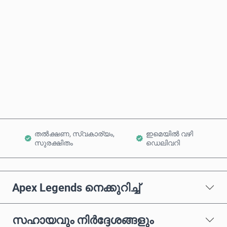
ഏകദേശ വില
ഇപ്പോൾ വാങ്ങുക
കാർട്ടിലേക്ക് ചേർക്കുക
തൽക്ഷണ, സ്വകാര്യം,
ഇമെയിൽ വഴി
സുരക്ഷിതം
ഡെലിവറി
Apex Legends നെക്കുറിച്ച്
സഹായവും നിർദ്ദേശങ്ങളും