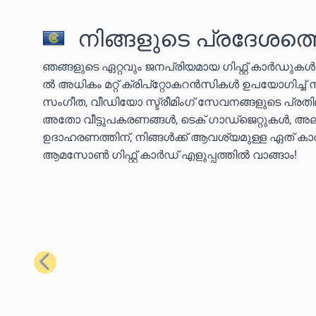
നിങ്ങളുടെ പ്രദേശത്ത
ഞങ്ങളുടെ ഏറ്റവും ജനപ്രിയമായ ഗിഫ്റ്റ് കാർഡുക
ൽ അധികം മറ്റ് ക്രിപ്‌റ്റോകറൻസികൾ ഉപയോഗിച്ച്
സംഗീത, വീഡിയോ സ്ട്രീമിംഗ് സേവനങ്ങളുടെ പ്ര
അതോ വീട്ടുപകരണങ്ങൾ, ടെക് ഗാഡ്‌ജെറ്റുകൾ, അല്
ഉദാഹരണത്തിന്, നിങ്ങൾക്ക് ആവശ്യമുള്ള ഏത് കാര്യ
ആമസോൺ ഗിഫ്റ്റ് കാർഡ് എളുപ്പത്തിൽ വാങ്ങാം!
മുമ്പത്തെ