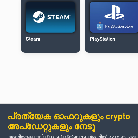
Steam
PlayStation
പ്രത്യേക ഓഫറുകളും crypto
അപ്‌ഡേറ്റുകളും നേടൂ
ആയിരക്കണക്കിന് സബ്‌സ്‌ക്രൈബർമാരിൽ ചേരുക, ഒര