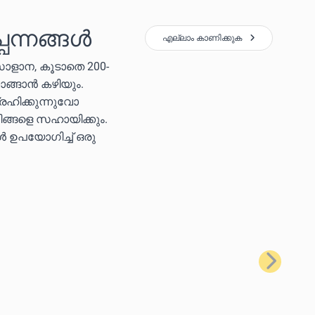
പന്നങ്ങൾ
എല്ലാം കാണിക്കുക
സോളാന, കൂടാതെ 200-
ാങ്ങാൻ കഴിയും.
രഹിക്കുന്നുവോ
ിങ്ങളെ സഹായിക്കും.
കൾ ഉപയോഗിച്ച് ഒരു
അടുത്തത്