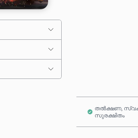
ഏകദേശ വില
തൽക്ഷണ, സ്വക
സുരക്ഷിതം