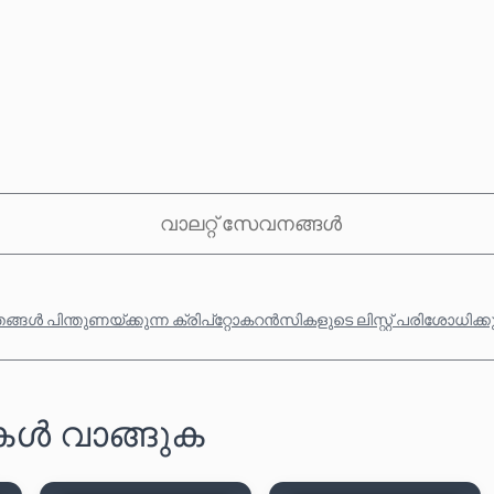
വാലറ്റ് സേവനങ്ങൾ
്ങൾ പിന്തുണയ്ക്കുന്ന ക്രിപ്‌റ്റോകറൻസികളുടെ ലിസ്റ്റ് പരിശോധിക്
ഡുകൾ വാങ്ങുക