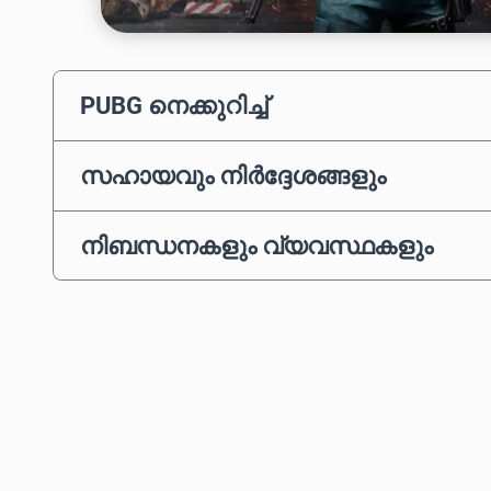
PUBG നെക്കുറിച്ച്
സഹായവും നിർദ്ദേശങ്ങളും
നിബന്ധനകളും വ്യവസ്ഥകളും