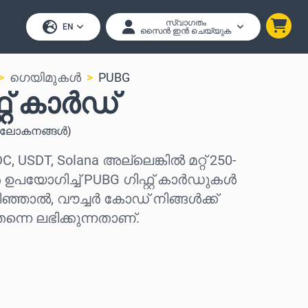
സ്വാഗതം
EN
സൈൻ ഇൻ ചെയ്യുക
ഗെയിമുകൾ
PUBG
്റ് കാർഡ്
ലോകനങ്ങൾ
)
DC, USDT, Solana അല്ലെങ്കിൽ മറ്റ് 250-
യോഗിച്ച് PUBG ഗിഫ്റ്റ് കാർഡുകൾ
ിഞ്ഞാൽ, വൗച്ചർ കോഡ് നിങ്ങൾക്ക്
്നെ ലഭിക്കുന്നതാണ്.
കുക
കുക