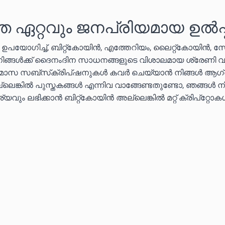
െ ഏറ്റവും ജനപ്രിയമായ ഉൽപ്
ൾ ഉപയോഗിച്ച്, ബിറ്റ്കോയിൻ, എത്തേറിയം, ലൈറ്റ്കോയിൻ, 
 നിങ്ങൾക്ക് ദൈനംദിന സാധനങ്ങളുടെ വിശാലമായ ശ്രേണി വ
തിമാസ സബ്‌സ്‌ക്രിപ്‌ഷനുകൾ കവർ ചെയ്യാൻ നിങ്ങൾ ആഗ്
ലെങ്കിൽ പുസ്തകങ്ങൾ എന്നിവ വാങ്ങേണ്ടതുണ്ടോ, ഞങ്ങൾ ന
വും ലഭിക്കാൻ ബിറ്റ്കോയിൻ അല്ലെങ്കിൽ മറ്റ് ക്രിപ്‌റ്റോ