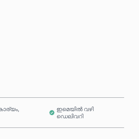
ഇപ്പോൾ വാങ്ങുക
കാർട്ടിലേക്ക് ചേർക്കുക
ാര്യം,
ഇമെയിൽ വഴി
ഡെലിവറി