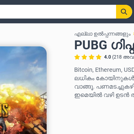
എല്ലാ ഉൽപ്പന്നങ്ങളും
PUBG ഗിഫ്റ
4.0
(
218
അവ
Bitcoin, Ethereum, US
ലധികം കോയിനുകൾ ഉപ
വാങ്ങൂ. പണമടച്ചുകഴ
ഇമെയിൽ വഴി ഉടൻ തന
പ്രദേശം തിരഞ്ഞെടുക്
ഒരു തുക തിരഞ്ഞെടുക്