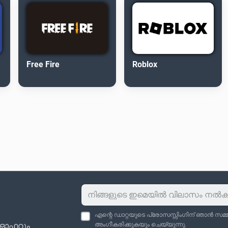
Free Fire
Roblox
എന്റെ ഡാറ്റയുടെ പ്രോസസ്സിംഗിന് ഞാൻ സമ്മതി
ു ഓഫറും
അംഗീകരിക്കുകയും ചെയ്യുന്നു.