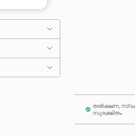
ഏകദേശ വില
തൽക്ഷണ, സ്വക
സുരക്ഷിതം