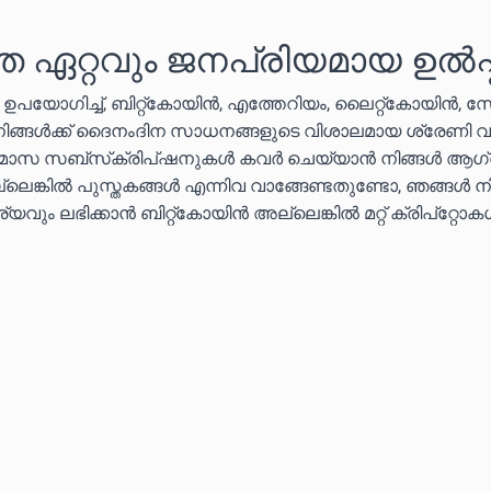
െ ഏറ്റവും ജനപ്രിയമായ ഉൽപ്
ൾ ഉപയോഗിച്ച്, ബിറ്റ്കോയിൻ, എത്തേറിയം, ലൈറ്റ്കോയിൻ, 
 നിങ്ങൾക്ക് ദൈനംദിന സാധനങ്ങളുടെ വിശാലമായ ശ്രേണി വ
തിമാസ സബ്‌സ്‌ക്രിപ്‌ഷനുകൾ കവർ ചെയ്യാൻ നിങ്ങൾ ആഗ്
ലെങ്കിൽ പുസ്തകങ്ങൾ എന്നിവ വാങ്ങേണ്ടതുണ്ടോ, ഞങ്ങൾ ന
വും ലഭിക്കാൻ ബിറ്റ്കോയിൻ അല്ലെങ്കിൽ മറ്റ് ക്രിപ്‌റ്റോ