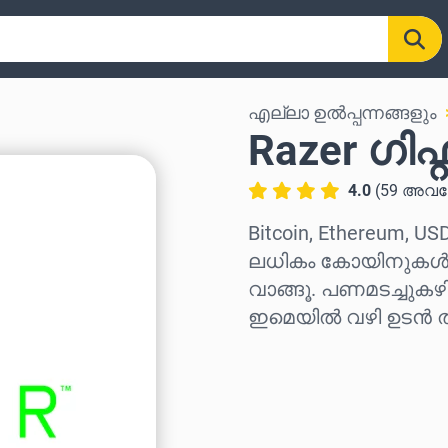
എല്ലാ ഉൽപ്പന്നങ്ങളും
Razer ഗിഫ്
4.0
(
59
അവല
Bitcoin, Ethereum, US
ലധികം കോയിനുകൾ ഉപ
വാങ്ങൂ. പണമടച്ചുകഴ
ഇമെയിൽ വഴി ഉടൻ തന
പ്രദേശം തിരഞ്ഞെടുക്
ഒരു തുക തിരഞ്ഞെടുക്