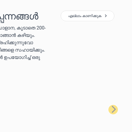
പന്നങ്ങൾ
എല്ലാം കാണിക്കുക
സോളാന, കൂടാതെ 200-
ാങ്ങാൻ കഴിയും.
രഹിക്കുന്നുവോ
ിങ്ങളെ സഹായിക്കും.
കൾ ഉപയോഗിച്ച് ഒരു
അടുത്തത്