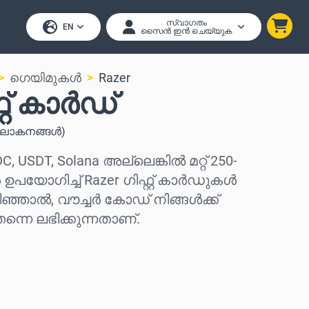
സ്വാഗതം
EN
സൈൻ ഇൻ ചെയ്യുക
ഗെയിമുകൾ
Razer
റ്റ് കാർഡ്
ോകനങ്ങൾ
)
DC, USDT, Solana അല്ലെങ്കിൽ മറ്റ് 250-
യോഗിച്ച് Razer ഗിഫ്റ്റ് കാർഡുകൾ
ിഞ്ഞാൽ, വൗച്ചർ കോഡ് നിങ്ങൾക്ക്
്നെ ലഭിക്കുന്നതാണ്.
കുക
കുക