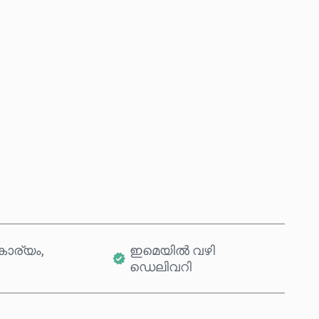
ഇപ്പോൾ വാങ്ങുക
കാർട്ടിലേക്ക് ചേർക്കുക
ാര്യം,
ഇമെയിൽ വഴി
ഡെലിവറി