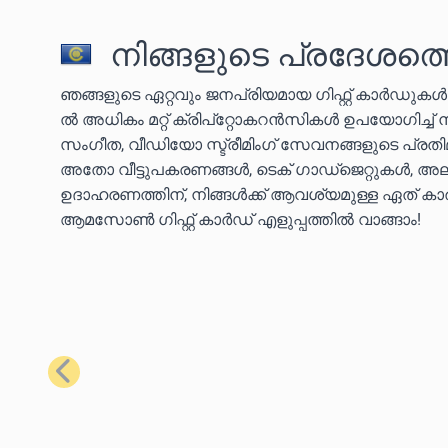
നിങ്ങളുടെ പ്രദേശത്ത
ഞങ്ങളുടെ ഏറ്റവും ജനപ്രിയമായ ഗിഫ്റ്റ് കാർഡുക
ൽ അധികം മറ്റ് ക്രിപ്‌റ്റോകറൻസികൾ ഉപയോഗിച്ച്
സംഗീത, വീഡിയോ സ്ട്രീമിംഗ് സേവനങ്ങളുടെ പ്ര
അതോ വീട്ടുപകരണങ്ങൾ, ടെക് ഗാഡ്‌ജെറ്റുകൾ, അല്
ഉദാഹരണത്തിന്, നിങ്ങൾക്ക് ആവശ്യമുള്ള ഏത് കാര്യ
ആമസോൺ ഗിഫ്റ്റ് കാർഡ് എളുപ്പത്തിൽ വാങ്ങാം!
മുമ്പത്തെ