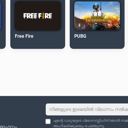
Free Fire
PUBG
എന്റെ ഡാറ്റയുടെ പ്രോസസ്സിംഗിന് ഞാൻ സമ്മതി
ു ഓഫറും
അംഗീകരിക്കുകയും ചെയ്യുന്നു.