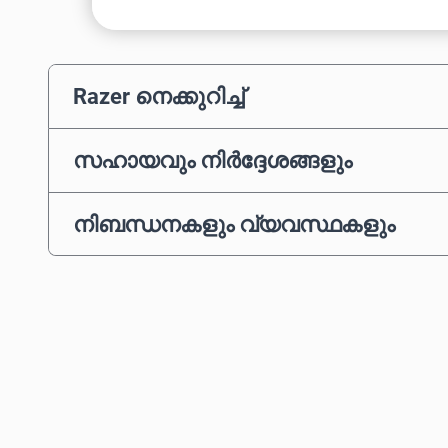
Razer നെക്കുറിച്ച്
സഹായവും നിർദ്ദേശങ്ങളും
നിബന്ധനകളും വ്യവസ്ഥകളും