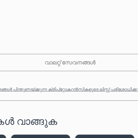
വാലറ്റ് സേവനങ്ങൾ
്ങൾ പിന്തുണയ്ക്കുന്ന ക്രിപ്‌റ്റോകറൻസികളുടെ ലിസ്റ്റ് പരിശോധിക്
ഡുകൾ വാങ്ങുക