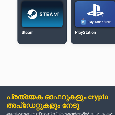
Steam
PlayStation
പ്രത്യേക ഓഫറുകളും crypto
അപ്‌ഡേറ്റുകളും നേടൂ
ആയിരക്കണക്കിന് സബ്‌സ്‌ക്രൈബർമാരിൽ ചേരുക, ഒര