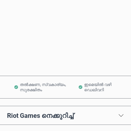
ഏകദേശ വില
ഇപ്പോൾ വാങ്ങുക
കാർട്ടിലേക്ക് ചേർക്കുക
തൽക്ഷണ, സ്വകാര്യം,
ഇമെയിൽ വഴി
സുരക്ഷിതം
ഡെലിവറി
Riot Games നെക്കുറിച്ച്