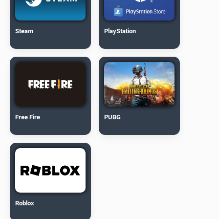
Steam
PlayStation
Free Fire
PUBG
Roblox