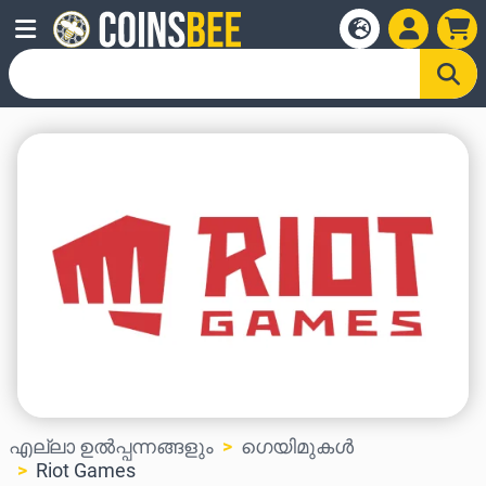
എല്ലാ ഉൽപ്പന്നങ്ങളും
ഗെയിമുകൾ
Riot Games