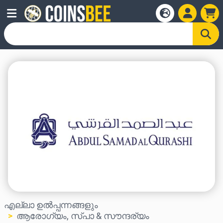
എല്ലാ ഉൽപ്പന്നങ്ങളും
ആരോഗ്യം, സ്പാ & സൗന്ദര്യം