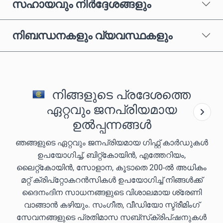
സഹായവും നിർദ്ദേശങ്ങളും
നിബന്ധനകളും വ്യവസ്ഥകളും
നിങ്ങളുടെ പ്രദേശത്തെ
ഏറ്റവും ജനപ്രിയമായ
ഉൽപ്പന്നങ്ങൾ
ഞങ്ങളുടെ ഏറ്റവും ജനപ്രിയമായ ഗിഫ്റ്റ് കാർഡുകൾ
ഉപയോഗിച്ച്, ബിറ്റ്കോയിൻ, എത്തേറിയം,
ലൈറ്റ്കോയിൻ, സോളാന, കൂടാതെ 200-ൽ അധികം
മറ്റ് ക്രിപ്‌റ്റോകറൻസികൾ ഉപയോഗിച്ച് നിങ്ങൾക്ക്
ദൈനംദിന സാധനങ്ങളുടെ വിശാലമായ ശ്രേണി
വാങ്ങാൻ കഴിയും. സംഗീത, വീഡിയോ സ്ട്രീമിംഗ്
സേവനങ്ങളുടെ പ്രതിമാസ സബ്‌സ്‌ക്രിപ്‌ഷനുകൾ