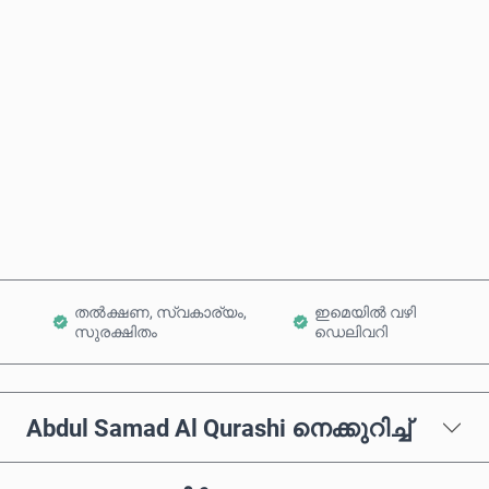
ഏകദേശ വില
ഇപ്പോൾ വാങ്ങുക
കാർട്ടിലേക്ക് ചേർക്കുക
തൽക്ഷണ, സ്വകാര്യം,
ഇമെയിൽ വഴി
സുരക്ഷിതം
ഡെലിവറി
Abdul Samad Al Qurashi നെക്കുറിച്ച്